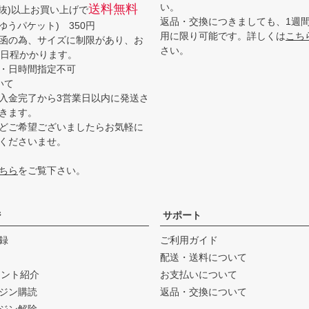
い。
送料無料
(税抜)以上お買い上げで
返品・交換につきましても、1週
ゆうパケット) 350円
用に限り可能です。詳しくは
こち
函の為、サイズに制限があり、お
さい。
3日程かかります。
・日時間指定不可
いて
入金完了から3営業日以内に発送さ
きます。
どご希望ございましたらお気軽に
くださいませ。
ちら
をご覧下さい。
ジ
サポート
録
ご利用ガイド
配送・送料について
ウント紹介
お支払いについて
ジン購読
返品・交換について