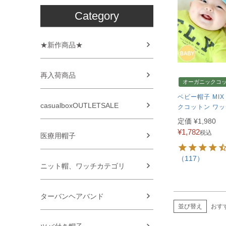
Category
★新作商品★
再入荷商品
オーガニックコ
ベビー帽子 MI
casualboxOUTLETSALE
クコットン ワッ
定価
¥
1,980
¥
1,782
税込
医療用帽子
（117）
ニット帽、ワッチカテゴリ
ターバンヘアバンド
並び替え
おす