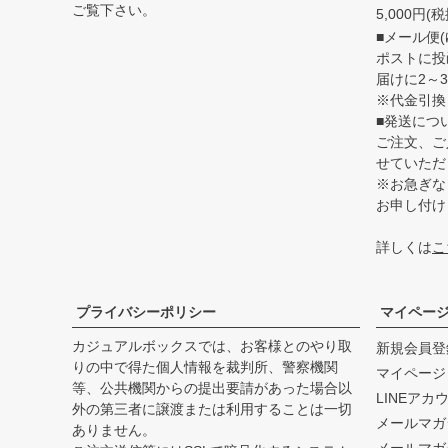
ご覧下さい。
5,000円
■メール便(
ポストに投
届けに2～
※代金引換
■発送につ
ご注文、ご
せていただ
※お急ぎな
お申し付け
詳しくは
こ
プライバシーポリシー
マイペー
カジュアルボックスでは、お客様とのやり取
新規会員登
りの中で得た個人情報を裁判所、警察機関
マイページ
等、公共機関からの提出要請があった場合以
LINEアカ
外の第三者に譲渡または利用することは一切
メールマガ
ありません。