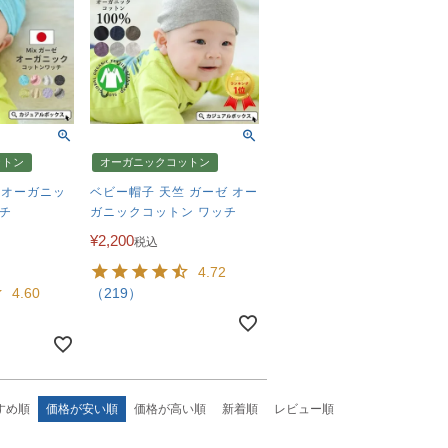
ットン
オーガニックコットン
X オーガニッ
ベビー帽子 天竺 ガーゼ オー
チ
ガニックコットン ワッチ
¥
2,200
税込
4.72
4.60
（219）
すめ順
価格が安い順
価格が高い順
新着順
レビュー順