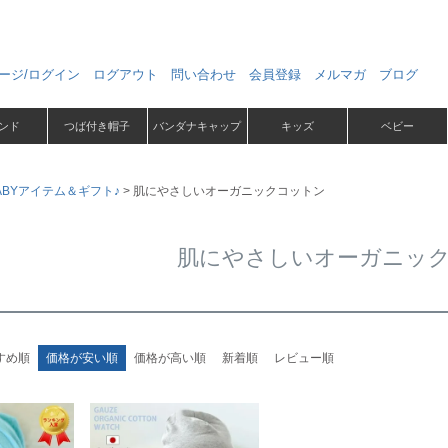
ージ/ログイン
ログアウト
問い合わせ
会員登録
メルマガ
ブログ
ンド
つば付き帽子
バンダナキャップ
キッズ
ベビー
ABYアイテム＆ギフト♪
肌にやさしいオーガニックコットン
肌にやさしいオーガニッ
すめ順
価格が安い順
価格が高い順
新着順
レビュー順