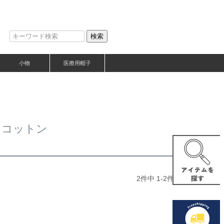
検索
小物
医療用帽子
クコットン
2
件中
1
-
2
件表示