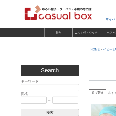
マイペ
新作
ニット帽・ワッチ
ヘアバ
HOME
ベビーB
Search
キーワード
並び替え
おす
価格
～
検索