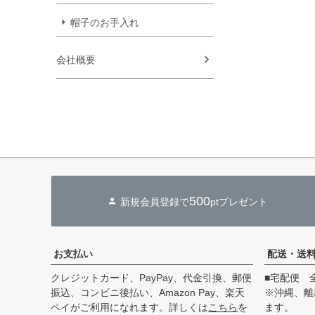
帽子のお手入れ
会社概要
500
新規会員登録で
ptプレゼント
お支払い
配送・送
クレジットカード、PayPay、代金引換、郵便
■宅配便 
振込、コンビニ後払い、Amazon Pay、楽天
※沖縄、離
ペイがご利用になれます。詳しくは
こちら
を
ます。