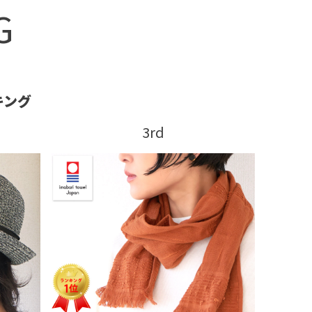
G
キング
3rd