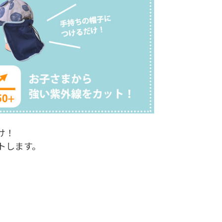
け！
トします。