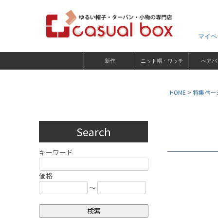
マイペ
新作
ニット帽・ワッチ
ヘアバ
HOME
特集ペー
Search
キーワード
価格
～
検索