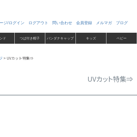
ージ/ログイン
ログアウト
問い合わせ
会員登録
メルマガ
ブログ
ンド
つば付き帽子
バンダナキャップ
キッズ
ベビー
ジ
UVカット特集⇒
UVカット特集⇒