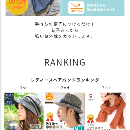
ス
タ
ッ
フ
手持ちの帽子につけるだけ！
小
お子さまから
話
強い紫外線をカットします。
返
品
・
RANKING
交
換
無
レディースヘアバンドランキング
料
キ
1st
2nd
3rd
ャ
ン
ペ
ー
ン