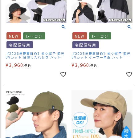
NEW
レーヨン
NEW
レーヨン
宅配便専用
宅配便専用
【2026年春夏新作】美々帽子 遮光
【2026年春夏新作】美々帽子 遮光
UVカット 日除けたれ付き ハット
UVカット ケープ一体型 ハット
¥
3,960
¥
3,960
税込
税込