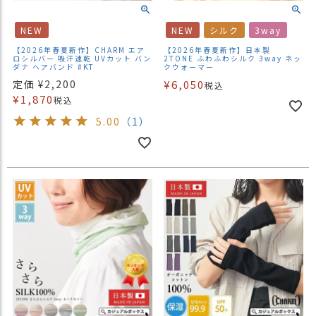
NEW
NEW
シルク
3way
【2026年春夏新作】CHARM エア
【2026年春夏新作】日本製
ロシルバー 吸汗速乾 UVカット バン
2TONE ふわふわシルク 3way ネッ
ダナ ヘアバンド #KT
クウォーマー
定価
¥
2,200
¥
6,050
税込
¥
1,870
税込
5.00
（1）