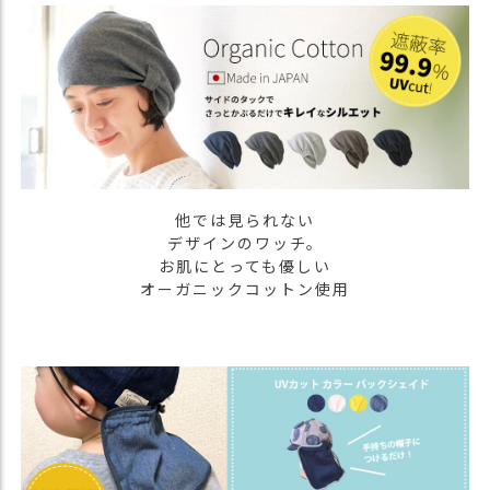
商
品
ラ
ッ
ピ
ン
グ
お
他では見られない
客
デザインのワッチ。
様
お肌にとっても優しい
の
オーガニックコットン使用
お
声
Instagram
Youtube