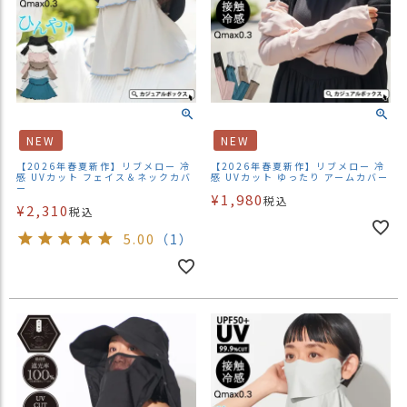
NEW
NEW
【2026年春夏新作】リブメロー 冷
【2026年春夏新作】リブメロー 冷
感 UVカット フェイス＆ネックカバ
感 UVカット ゆったり アームカバー
ー
¥
1,980
税込
¥
2,310
税込
5.00
（1）