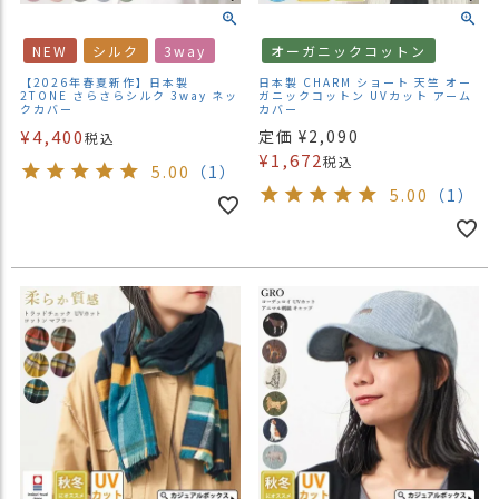
NEW
シルク
3way
オーガニックコットン
【2026年春夏新作】日本製
日本製 CHARM ショート 天竺 オー
2TONE さらさらシルク 3way ネッ
ガニックコットン UVカット アーム
クカバー
カバー
¥
4,400
定価
¥
2,090
税込
¥
1,672
税込
5.00
（1）
5.00
（1）