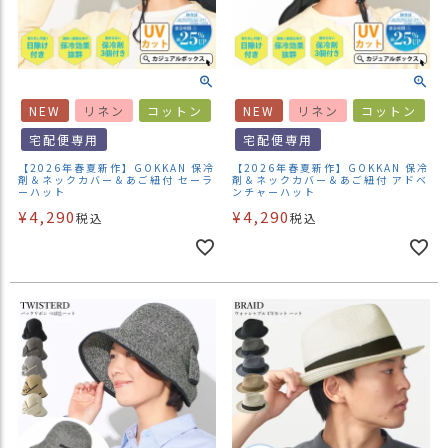
NEW
リネン
コットン
NEW
リネン
コットン
宅配便専用
宅配便専用
【2026年春夏新作】GOKKAN 保冷
【2026年春夏新作】GOKKAN 保冷
剤＆ネックカバー＆あご紐付 セーラ
剤＆ネックカバー＆あご紐付 アドベ
ーハット
ンチャーハット
¥
4,290
¥
4,290
税込
税込