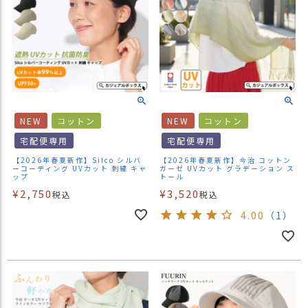
NEW
コットン
NEW
コットン
宅配便専用
宅配便専用
【2026年春夏新作】Silco シルバ
【2026年春夏新作】今治 コットン
ーコーティング UVカット 刺繍 キャ
ガーゼ UVカット グラデーション ス
ップ
トール
¥
2,750
¥
3,520
税込
税込
4.00
（1）