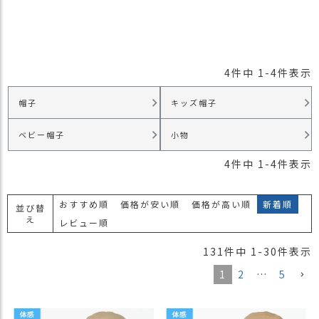
4
件中
1
-
4
件表示
帽子
キッズ帽子
ベビー帽子
小物
4
件中
1
-
4
件表示
おすすめ順
価格が安い順
価格が高い順
新着順
並び替
え
レビュー順
131
件中
1
-
30
件表示
1
2
…
5