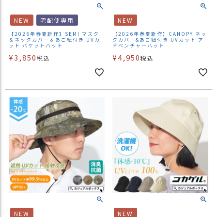
NEW
宅配便専用
NEW
【2026年春夏新作】SEMI マスク
【2026年春夏新作】CANOPY ネッ
＆ネックカバー＆あご紐付き UVカ
クカバー&あご紐付き UVカット ア
ット バケットハット
ドベンチャーハット
¥
3,850
¥
4,950
税込
税込
NEW
NEW