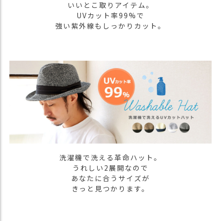
いいとこ取りアイテム。
）
UVカット率99%で
強い紫外線もしっかりカット。
商
品
カ
テ
ゴ
リ
閲
覧
履
歴
買
洗濯機で洗える革命ハット。
い
うれしい2展開なので
物
あなたに合うサイズが
か
きっと見つかります。
ご
新
作