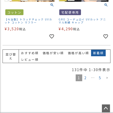
コットン
宅配便専用
【今治製】トラッドチェック UVカ
GRO コーデュロイ UVカット アニ
ット コットン マフラー
マル刺繍 キャップ
¥
3,520
¥
4,290
税込
税込
おすすめ順
価格が安い順
価格が高い順
新着順
並び替
え
レビュー順
131
件中
1
-
30
件表示
1
2
…
5