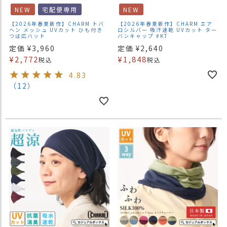
NEW
宅配便専用
NEW
【2026年春夏新作】CHARM トバ
【2026年春夏新作】CHARM エア
ヘン メッシュ UVカット ひも付き
ロシルバー 吸汗速乾 UVカット ター
つば広ハット
バンキャップ #KT
定価
¥
3,960
定価
¥
2,640
¥
2,772
¥
1,848
税込
税込
4.83
（12）