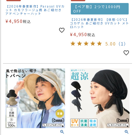
【2026年春夏新作】Parasol UVカ
【ペア割】2つで1000円
ット カモフラージュ柄 あご紐付き
OFF
アドベンチャーハット
【2026年春夏新作】【体感-10℃】
¥
4,950
税込
コカゲル あご紐付き UVカット メト
ロハット
¥
4,950
税込
5.00
（1）