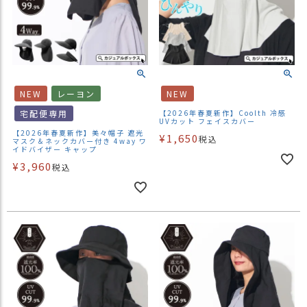
NEW
レーヨン
NEW
宅配便専用
【2026年春夏新作】Coolth 冷感
UVカット フェイスカバー
【2026年春夏新作】美々帽子 遮光
¥
1,650
税込
マスク＆ネックカバー付き 4way ワ
イドバイザー キャップ
¥
3,960
税込