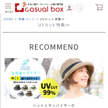
MENU
HOME
特集ページ
UVカット特集⇒
UVカット特集⇒
C
L
O
S
E
RECOMMEND
マ
イ
ペ
ー
ジ
（
新
規
会
員
登
ハットとサンバイザーの
録