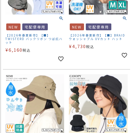
NEW
宅配便専用
NEW
宅配便専用
【2026年春夏新作】【■】
【2026年春夏新作】【■】BRAID
TWISTERD バックリボン つば広ハ
ウォッシャブル UVカット ハット
ット
¥
4,730
税込
¥
6,160
税込