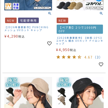
NEW
宅配便専用
NEW
【2026年春夏新作】PUNCHING
【ペア割】2つで1000円
メッシュ UVカット キャップ
OFF
¥
4,290
税込
【2026年春夏新作】【体感-10℃】
コカゲル 撥水 UVカット ナイロンキ
ャップ
¥
4,950
税込
4.67
（3）