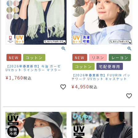
NEW
コットン
NEW
リネン
レーヨン
【2026年春夏新作】今治 ガーゼ
コットン
宅配便専用
UVカット ラインカラー マフラー
【2026年春夏新作】FUURIN パッ
¥
1,760
税込
チワーク UVカット キャスケット
¥
4,950
税込