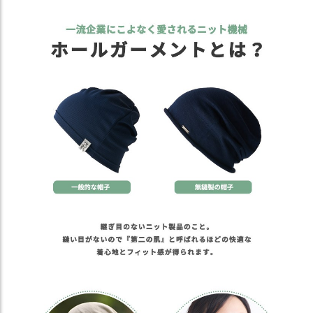
）
商
品
カ
テ
ゴ
リ
閲
覧
履
歴
買
い
物
か
ご
新
作