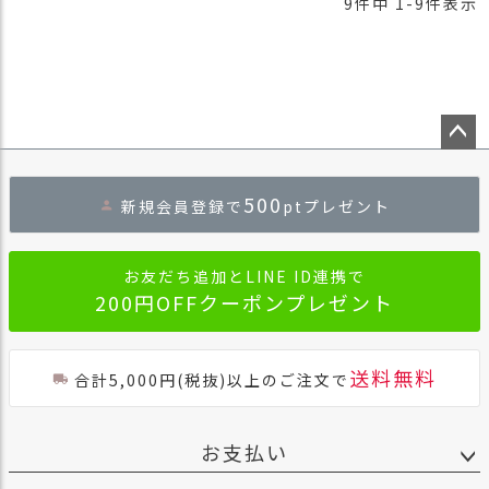
9
件中
1
-
9
件表示
ペー
ジト
500
新規会員登録で
ptプレゼント
ップ
へ
お友だち追加とLINE ID連携で
200円OFFクーポンプレゼント
送料無料
合計5,000円(税抜)以上のご注文で
お支払い