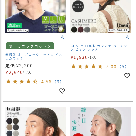
オーガニックコットン
CHARM 日本製 カシミヤ ベーシッ
ク ビック ワッチ
無縫製 オーガニックコットン イス
¥
6,930
税込
ラムワッチ
定価
¥
3,300
5.00
（5）
¥
2,640
税込
4.56
（9）