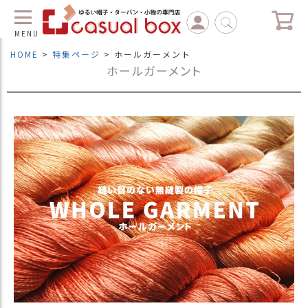
MENU
HOME
特集ページ
ホールガーメント
ホールガーメント
C
L
O
S
E
マ
イ
ペ
ー
ジ
（
新
規
会
員
登
録