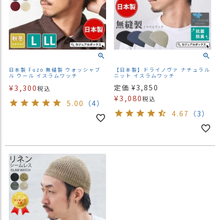
日本製 Fuzo 無縫製 ウォッシャブ
【日本製】ドライノヴァ ナチュラル
ル ウール イスラムワッチ
ニット イスラムワッチ
¥
3,300
定価
¥
3,850
税込
¥
3,080
税込
5.00
（4）
4.67
（3）