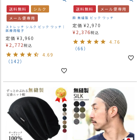
送料無料
シルク
送料無料
メール便専用
メール便専用
麻 無縫製 ビック ワッチ
定価
¥
2,970
ストレッチ シルク ビック ワッチ｜
医療用帽子
¥
2,376
税込
定価
¥
3,960
4.76
¥
2,772
税込
（66）
4.69
（142）