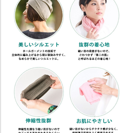
商
品
ラ
ッ
ピ
ン
グ
お
客
様
の
お
声
Instagram
Youtube