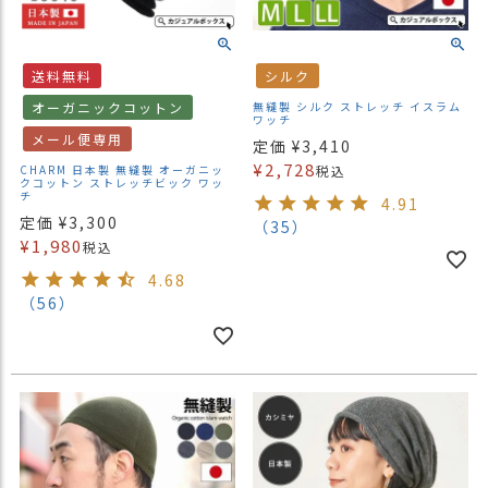
送料無料
シルク
オーガニックコットン
無縫製 シルク ストレッチ イスラム
ワッチ
メール便専用
定価
¥
3,410
¥
2,728
CHARM 日本製 無縫製 オーガニッ
税込
クコットン ストレッチビック ワッ
チ
4.91
定価
¥
3,300
（35）
¥
1,980
税込
4.68
（56）