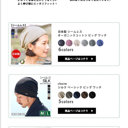
ス
タ
ッ
フ
小
話
返
品
・
交
換
無
料
キ
ャ
ン
ペ
ー
ン