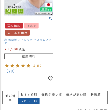
送料無料
リネン
メール便専用
麻 無縫製 ストレッチ イスラムワッ
チ
¥
1,980
税込
在庫切れ
4.82
（28）
おすすめ順
価格が安い順
価格が高い順
新着順
並び替
え
レビュー順