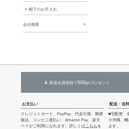
帽子のお手入れ
会社概要
500
新規会員登録で
ptプレゼント
お支払い
配送・送
クレジットカード、PayPay、代金引換、郵便
■宅配便 
振込、コンビニ後払い、Amazon Pay、楽天
※沖縄、離
ペイがご利用になれます。詳しくは
こちら
を
ます。