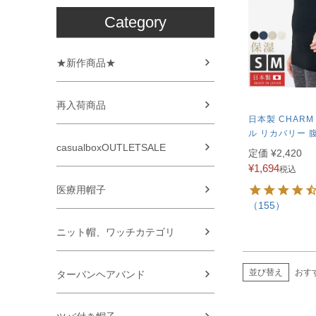
Category
★新作商品★
再入荷商品
日本製 CHARM
ル リカバリー 
casualboxOUTLETSALE
定価
¥
2,420
¥
1,694
税込
医療用帽子
（155）
ニット帽、ワッチカテゴリ
並び替え
おす
ターバンヘアバンド