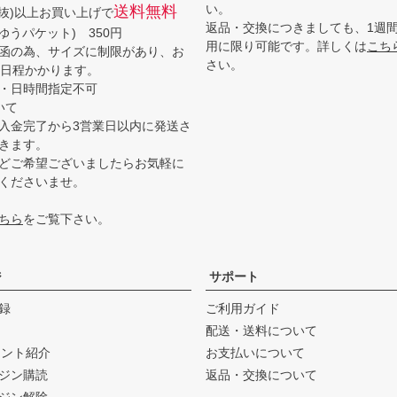
い。
送料無料
(税抜)以上お買い上げで
返品・交換につきましても、1週
ゆうパケット) 350円
用に限り可能です。詳しくは
こち
函の為、サイズに制限があり、お
さい。
3日程かかります。
・日時間指定不可
いて
入金完了から3営業日以内に発送さ
きます。
どご希望ございましたらお気軽に
くださいませ。
ちら
をご覧下さい。
ジ
サポート
録
ご利用ガイド
配送・送料について
ウント紹介
お支払いについて
ジン購読
返品・交換について