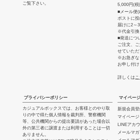
ご覧下さい。
5,000円
■メール便(
ポストに投
届けに2～
※代金引換
■発送につ
ご注文、ご
せていただ
※お急ぎな
お申し付け
詳しくは
こ
プライバシーポリシー
マイペー
カジュアルボックスでは、お客様とのやり取
新規会員登
りの中で得た個人情報を裁判所、警察機関
マイページ
等、公共機関からの提出要請があった場合以
LINEアカ
外の第三者に譲渡または利用することは一切
メールマガ
ありません。