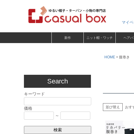
マイペ
新作
ニット帽・ワッチ
ヘアバ
HOME
腹巻き
Search
キーワード
並び替え
おす
価格
～
検索