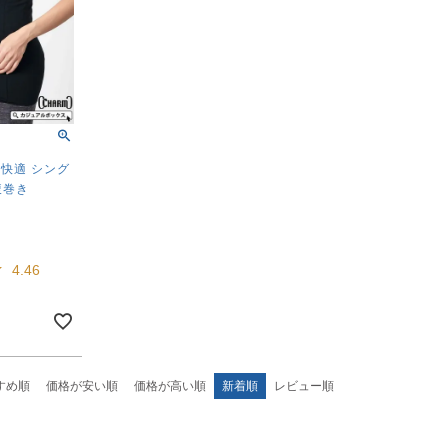
 快適 シング
腹巻き
4.46
すめ順
価格が安い順
価格が高い順
新着順
レビュー順