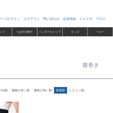
ージ/ログイン
ログアウト
問い合わせ
会員登録
メルマガ
ブログ
ンド
つば付き帽子
バンダナキャップ
キッズ
ベビー
腹巻き
すめ順
価格が安い順
価格が高い順
新着順
レビュー順