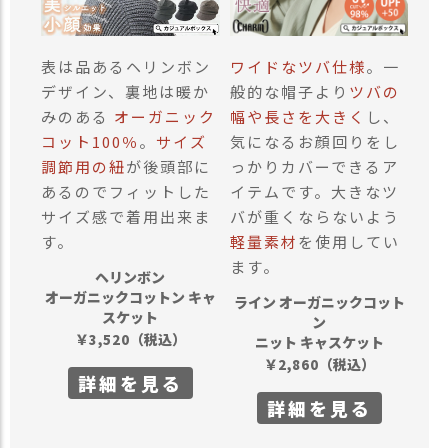
表は品あるヘリンボン
ワイドなツバ仕様
。一
デザイン、裏地は暖か
般的な帽子より
ツバの
みのある
オーガニック
幅や長さを大きく
し、
コット100％
。
サイズ
気になるお顔回りをし
調節用の紐
が後頭部に
っかりカバーできるア
あるのでフィットした
イテムです。大きなツ
サイズ感で着用出来ま
バが重くならないよう
す。
軽量素材
を使用してい
ます。
ヘリンボン
オーガニックコットン キャ
ライン オーガニックコット
スケット
ン
￥
（税込）
3,520
ニット キャスケット
￥
（税込）
2,860
詳細を見る
詳細を見る