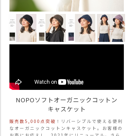
商
品
ラ
ッ
ピ
ン
グ
お
客
様
の
お
声
NOPOソフトオーガニックコットン
キャスケット
Instagram
販売数5,000点突破
！リバーシブルで使える便利
Youtube
なオーガニックコットンキャスケット。お客様の
お声にお応えし、2021年にリニューアル。さら