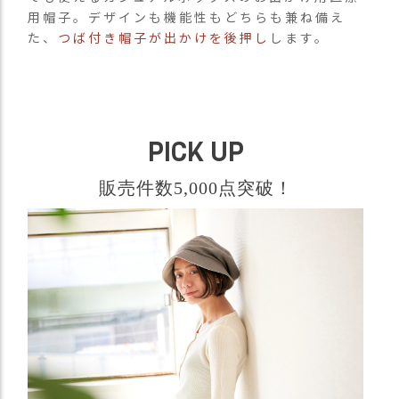
）
用帽子。デザインも機能性もどちらも兼ね備え
た、
つば付き帽子が出かけを後押し
します。
商
品
カ
テ
ゴ
PICK UP
リ
閲
販売件数5,000点突破！
覧
履
歴
買
い
物
か
ご
新
作