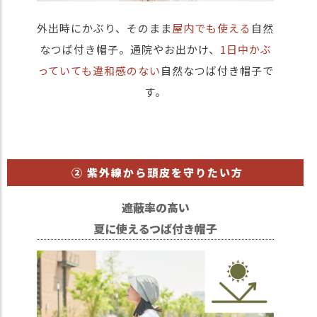
外出時にかぶり、そのまま
屋内でも使える
自然
なつば付き帽子。通院やお出かけ、
1日中かぶ
っていても違和感のない
自然なつば付き帽子で
す。
② 紫外線から頭皮を守りたい方
遮蔽率の高い
夏に使えるつば付き帽子