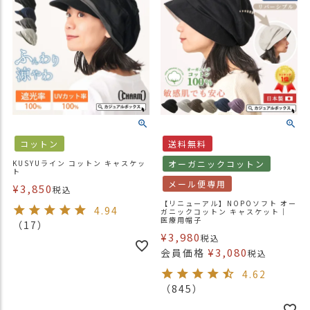
コットン
送料無料
KUSYUライン コットン キャスケッ
オーガニックコットン
ト
メール便専用
¥
3,850
税込
【リニューアル】NOPOソフト オー
4.94
ガニックコットン キャスケット｜
医療用帽子
（17）
¥
3,980
税込
¥
3,080
会員価格
税込
4.62
（845）