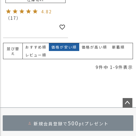
4.82
（17）
おすすめ順
価格が安い順
価格が高い順
新着順
並び替
え
レビュー順
9
件中
1
-
9
件表示
ペー
ジト
500
新規会員登録で
ptプレゼント
ップ
へ