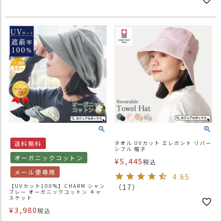
送料無料
タオル UVカット エレガント リバー
シブル 帽子
オーガニックコットン
¥
5,445
税込
メール便専用
4.65
【UVカット100%】CHARM シャン
（17）
ブレー オーガニックコットン キャ
スケット
¥
3,980
税込