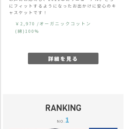
ス
にフィットするようになったお出かけに安心のキ
タ
ャスケットです！
ッ
フ
￥2,970 /オーガニックコットン
小
(綿)100%
話
返
品
・
詳細を見る
交
換
無
料
キ
ャ
ン
ペ
RANKING
ー
ン
1
NO.