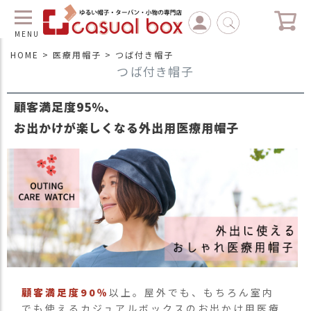
MENU
HOME
医療用帽子
つば付き帽子
つば付き帽子
C
L
O
顧客満足度95％、
S
E
お出かけが楽しくなる外出用医療用帽子
マ
イ
ペ
ー
ジ
（
新
規
会
員
顧客満足度90％
以上。屋外でも、もちろん室内
登
でも使えるカジュアルボックスのお出かけ用医療
録