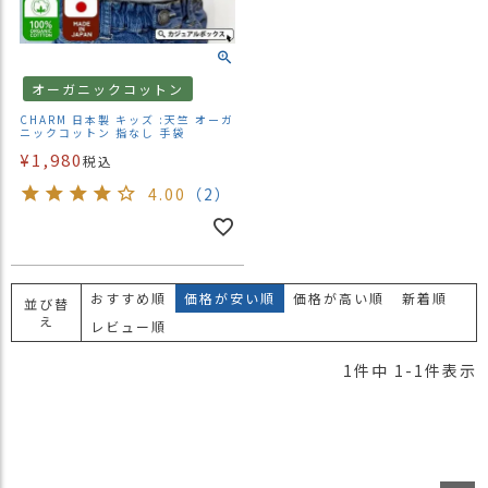
）
商
品
オーガニックコットン
カ
CHARM 日本製 キッズ :天竺 オーガ
テ
ニックコットン 指なし 手袋
ゴ
¥
1,980
税込
リ
4.00
（2）
閲
覧
履
歴
おすすめ順
価格が安い順
価格が高い順
新着順
並び替
え
買
レビュー順
い
1
件中
1
-
1
件表示
物
か
ご
新
作