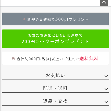
商
ペー
品
ジト
500
ラ
新規会員登録で
ptプレゼント
ップ
ッ
へ
ピ
ン
お友だち追加とLINE ID連携で
グ
200円OFFクーポンプレゼント
お
客
送料無料
合計5,000円(税抜)以上のご注文で
様
の
お
お支払い
声
配送・送料
Instagram
返品・交換
Youtube