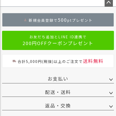
商
ペー
品
ジト
500
ラ
新規会員登録で
ptプレゼント
ップ
ッ
へ
ピ
ン
お友だち追加とLINE ID連携で
グ
200円OFFクーポンプレゼント
お
客
送料無料
合計5,000円(税抜)以上のご注文で
様
の
お
お支払い
声
配送・送料
Instagram
返品・交換
Youtube