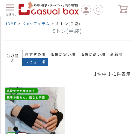
MENU
HOME
Kids アイテム
ミトン(手袋)
ミトン(手袋)
C
L
O
S
E
おすすめ順
価格が安い順
価格が高い順
新着順
並び替
え
レビュー順
マ
イ
1
件中
1
-
1
件表示
ペ
ー
ジ
（
新
規
会
員
登
録