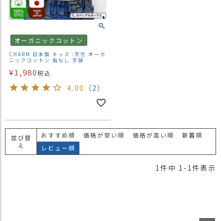
）
商
品
オーガニックコットン
カ
CHARM 日本製 キッズ :天竺 オーガ
テ
ニックコットン 指なし 手袋
ゴ
¥
1,980
税込
リ
4.00
（2）
閲
覧
履
歴
おすすめ順
価格が安い順
価格が高い順
新着順
並び替
え
買
レビュー順
い
1
件中
1
-
1
件表示
物
か
ご
新
作