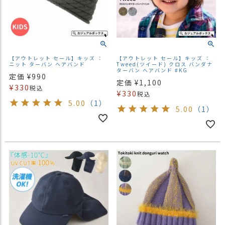
【アウトレット セール】キッズ ：
【アウトレット セール】キッズ ：
ニット ターバン ヘアバンド
Tweed(ツイード) クロス バンダナ
ターバン へアバンド #KG
定価
¥
990
定価
¥
1,100
¥
330
税込
¥
330
税込
5.00
（1）
5.00
（1）