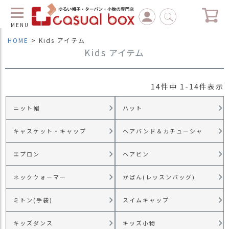
MENU
HOME
Kids アイテム
Kids アイテム
C
L
O
S
14
件中
1
-
14
件表示
E
ニット帽
ハット
マ
イ
ペ
キャスケット・キャップ
ヘアバンド＆カチューシャ
ー
ジ
エプロン
ヘアピン
（
新
ネックウォーマー
かばん(レッスンバッグ)
規
会
ミトン(手袋)
スイムキャップ
員
登
キッズダンス
キッズ小物
録