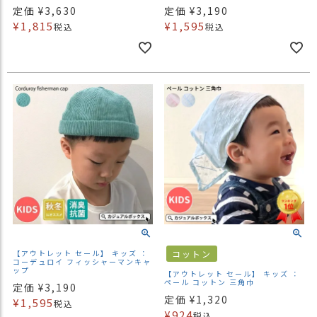
定価
¥
3,630
定価
¥
3,190
¥
1,815
¥
1,595
税込
税込
【アウトレット セール】 キッズ ：
コットン
コーデュロイ フィッシャーマンキャ
ップ
【アウトレット セール】 キッズ ：
ペール コットン 三角巾
定価
¥
3,190
定価
¥
1,320
¥
1,595
税込
¥
924
税込