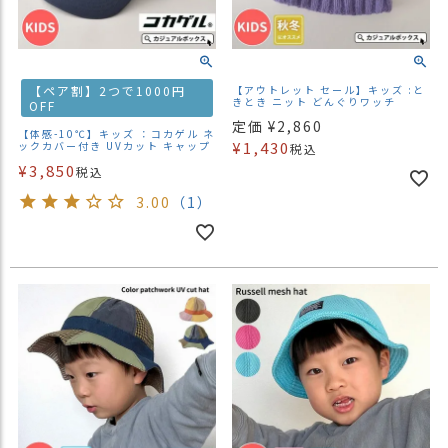
【ペア割】2つで1000円
【アウトレット セール】キッズ :と
きとき ニット どんぐりワッチ
OFF
定価
¥
2,860
【体感-10℃】キッズ ：コカゲル ネ
¥
1,430
ックカバー付き UVカット キャップ
税込
¥
3,850
税込
3.00
（1）