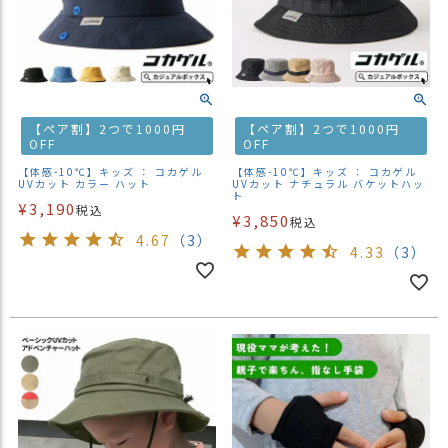
【ペア割】2つで1000円
【ペア割】2つで1000円
OFF
OFF
【体感-10℃】キッズ ： コカゲル
【体感-10℃】キッズ ： コカゲル
UVカット カラー ハット
UVカット ナチュラル バケットハッ
ト
¥
3,190
税込
¥
3,850
税込
4.67
（3）
4.33
（3）