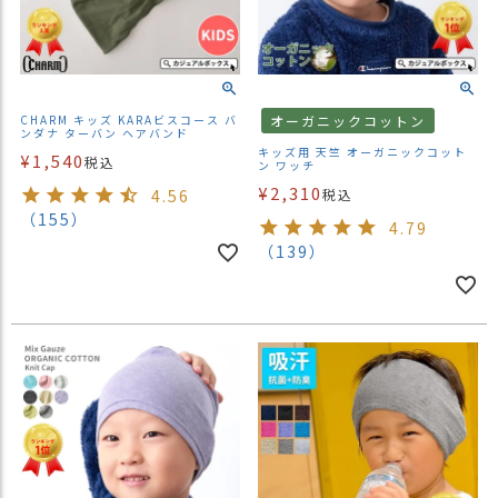
ス
タ
ッ
フ
小
CHARM キッズ KARAビスコース バ
オーガニックコットン
話
ンダナ ターバン ヘアバンド
キッズ用 天竺 オーガニックコット
¥
1,540
税込
ン ワッチ
返
¥
2,310
品
4.56
税込
・
（155）
4.79
交
（139）
換
無
料
キ
ャ
ン
ペ
ー
ン