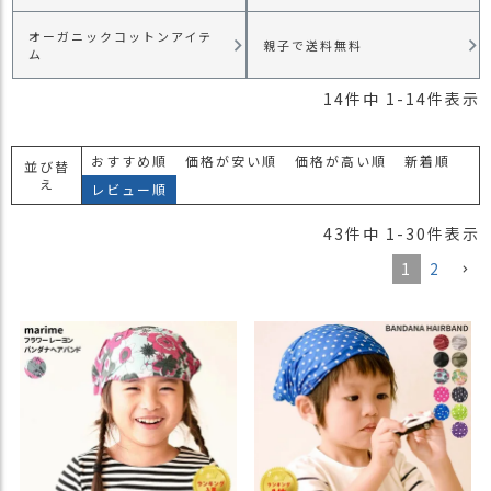
）
オーガニックコットンアイテ
親子で送料無料
ム
商
品
14
件中
1
-
14
件表示
カ
テ
ゴ
おすすめ順
価格が安い順
価格が高い順
新着順
並び替
リ
え
レビュー順
閲
43
件中
1
-
30
件表示
覧
履
1
2
歴
買
い
物
か
ご
新
作