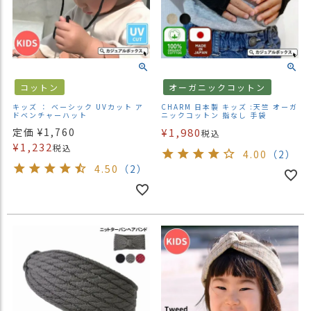
コットン
オーガニックコットン
キッズ ： ベーシック UVカット ア
CHARM 日本製 キッズ :天竺 オーガ
ドベンチャーハット
ニックコットン 指なし 手袋
定価
¥
1,760
¥
1,980
税込
¥
1,232
税込
4.00
（2）
4.50
（2）