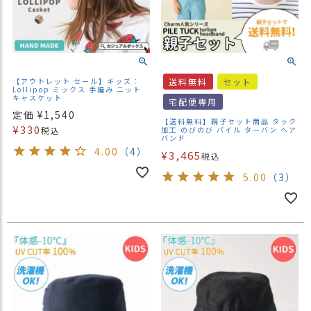
【アウトレット セール】キッズ：
送料無料
セット
Lollipop ミックス 手編み ニット
キャスケット
宅配便専用
定価
¥
1,540
【送料無料】親子セット商品 タック
¥
330
税込
加工 のびのび パイル ターバン ヘア
バンド
4.00
（4）
¥
3,465
税込
5.00
（3）