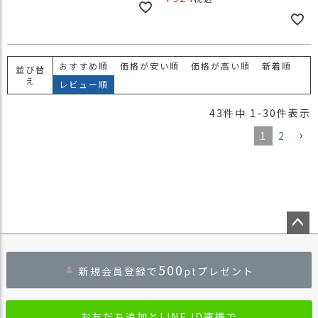
おすすめ順
価格が安い順
価格が高い順
新着順
並び替
え
レビュー順
43
件中
1
-
30
件表示
1
2
ペー
ジト
500
新規会員登録で
ptプレゼント
ップ
へ
お友だち追加とLINE ID連携で