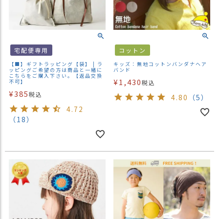
宅配便専用
コットン
【■】ギフトラッピング【袋】 | ラ
キッズ：無地コットンバンダナヘア
ッピングご希望の方は商品と一緒に
バンド
こちらをご購入下さい。【返品交換
¥
1,430
不可】
税込
¥
385
税込
4.80
（5）
4.72
（18）