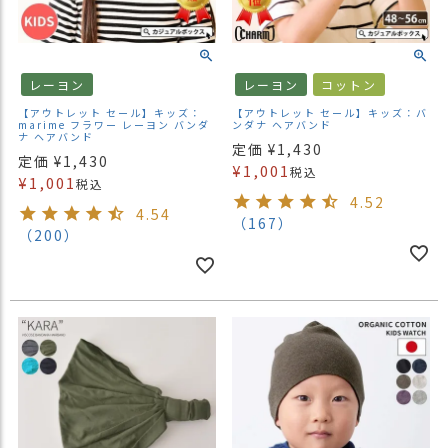
商
品
ラ
レーヨン
レーヨン
コットン
ッ
【アウトレット セール】キッズ：
【アウトレット セール】キッズ：バ
ピ
marime フラワー レーヨン バンダ
ンダナ ヘアバンド
ナ ヘアバンド
ン
定価
¥
1,430
グ
定価
¥
1,430
¥
1,001
税込
¥
1,001
税込
お
4.52
4.54
客
（167）
（200）
様
の
お
声
Instagram
Youtube