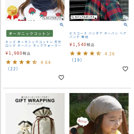
オーガニックコットン
ビスコース バンダナ ターバン ヘア
バンド 無地
キッズ オーガニックコットン 天竺
¥
1,540
税込
ロング ターバン ネックウォーマー
¥
1,980
税込
4.26
（19）
4.64
（22）