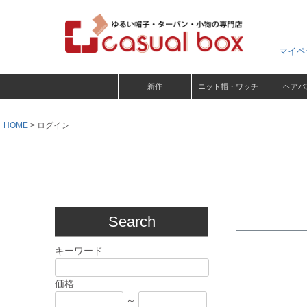
マイペ
新作
ニット帽・ワッチ
ヘアバ
HOME
ログイン
Search
キーワード
価格
～