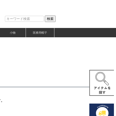
検索
小物
医療用帽子
す。