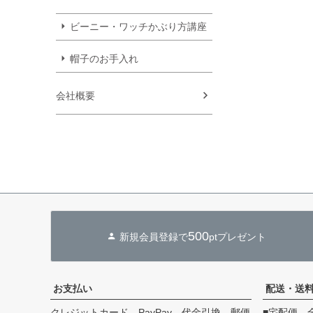
ビーニー・ワッチかぶり方講座
帽子のお手入れ
会社概要
500
新規会員登録で
ptプレゼント
お支払い
配送・送
クレジットカード、PayPay、代金引換、郵便
■宅配便 