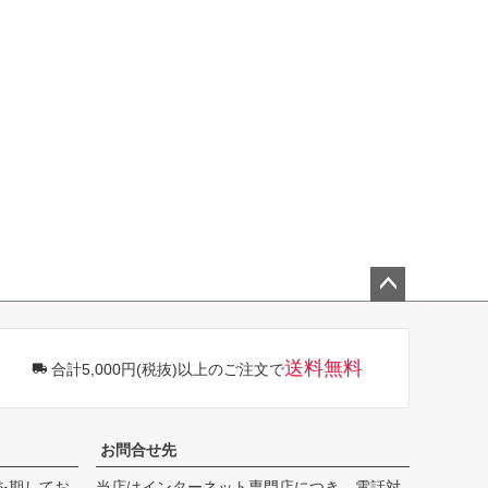
ペー
ジト
ップ
送料無料
合計5,000円(税抜)以上のご注文で
へ
お問合せ先
を期してお
当店はインターネット専門店につき、電話対