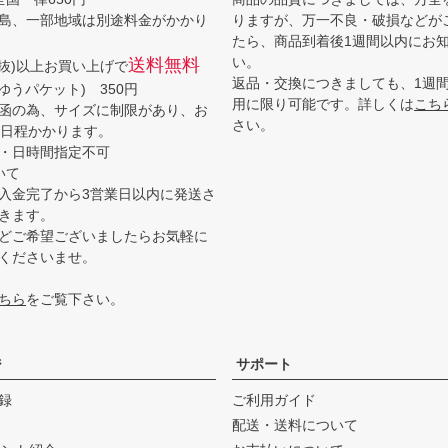
島、一部地域は別途料金がかかり
りますが、万一不良・破損などが
たら、商品到着後1週間以内にお
い。
送料無料
(税抜)以上お買い上げで
返品・交換につきましても、1週
ゆうパケット) 350円
用に限り可能です。詳しくは
こち
函の為、サイズに制限があり、お
さい。
3日程かかります。
・日時間指定不可
いて
入金完了から3営業日以内に発送さ
きます。
どご希望ございましたらお気軽に
くださいませ。
ちら
をご覧下さい。
ジ
サポート
録
ご利用ガイド
配送・送料について