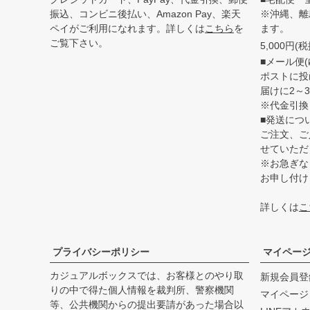
振込、コンビニ後払い、Amazon Pay、楽天
※沖縄、離
ペイがご利用になれます。詳しくは
こちら
を
ます。
ご覧下さい。
5,000円
■メール便(
ポストに投
届けに2～
※代金引換
■発送につ
ご注文、ご
せていただ
※お急ぎな
お申し付け
詳しくは
こ
プライバシーポリシー
マイペー
カジュアルボックスでは、お客様とのやり取
新規会員登
りの中で得た個人情報を裁判所、警察機関
マイページ
等、公共機関からの提出要請があった場合以