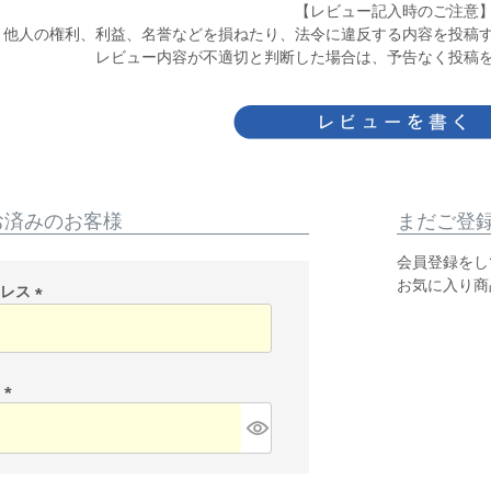
【レビュー記入時のご注意
他人の権利、利益、名誉などを損ねたり、法令に違反する内容を投稿
レビュー内容が不適切と判断した場合は、予告なく投稿
お済みのお客様
まだご登
会員登録をし
お気に入り商
ドレス
(
必
須
)
ド
(
必
須
)