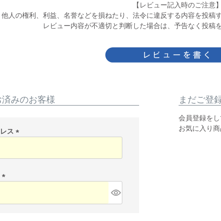
【レビュー記入時のご注意
他人の権利、利益、名誉などを損ねたり、法令に違反する内容を投稿
レビュー内容が不適切と判断した場合は、予告なく投稿
お済みのお客様
まだご登
会員登録をし
お気に入り商
ドレス
(
必
須
)
ド
(
必
須
)