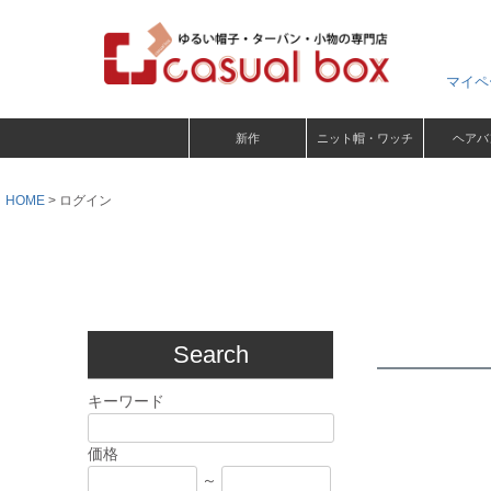
マイペ
新作
ニット帽・ワッチ
ヘアバ
HOME
ログイン
Search
キーワード
価格
～