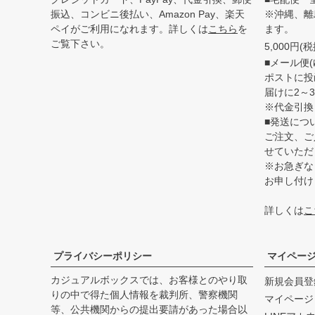
振込、コンビニ後払い、Amazon Pay、楽天
※沖縄、離
ペイがご利用になれます。詳しくは
こちら
を
ます。
ご覧下さい。
5,000円
■メール便(
ポストに投
届けに2～
※代金引換
■発送につ
ご注文、ご
せていただ
※お急ぎな
お申し付け
詳しくは
こ
プライバシーポリシー
マイペー
カジュアルボックスでは、お客様とのやり取
新規会員登
りの中で得た個人情報を裁判所、警察機関
マイページ
等、公共機関からの提出要請があった場合以