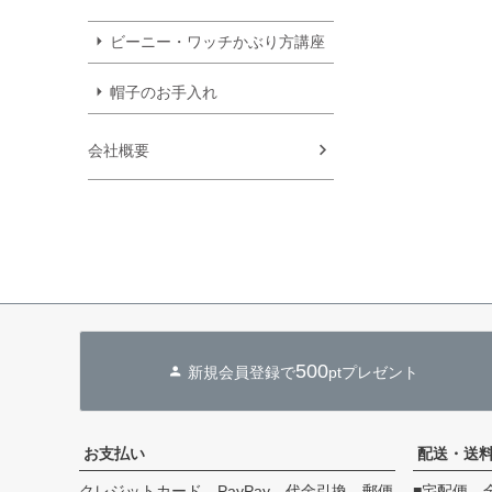
ビーニー・ワッチかぶり方講座
帽子のお手入れ
会社概要
500
新規会員登録で
ptプレゼント
お支払い
配送・送
クレジットカード、PayPay、代金引換、郵便
■宅配便 