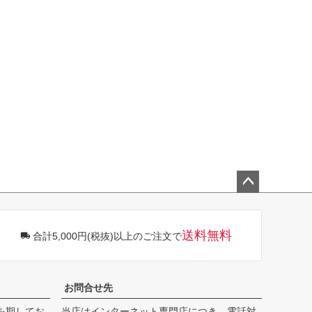
ペー
ジト
ップ
送料無料
合計5,000円(税抜)以上のご注文で
へ
お問合せ先
を期してお
当店はインターネット専門店につき、電話対