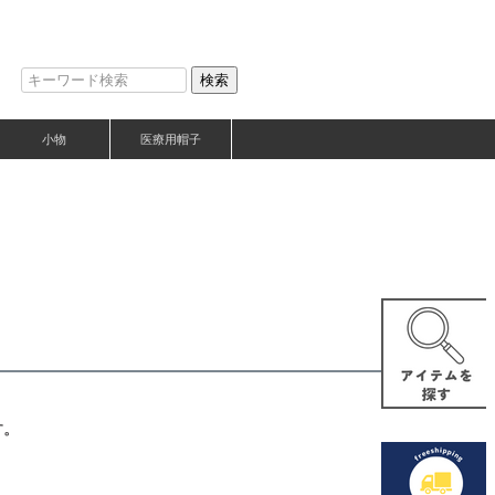
検索
小物
医療用帽子
す。