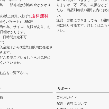
島、一部地域は別途料金がかかり
りますが、万一不良・破損などが
たら、商品到着後1週間以内にお
い。
送料無料
(税抜)以上お買い上げで
返品・交換につきましても、1週
ゆうパケット) 350円
用に限り可能です。詳しくは
こち
函の為、サイズに制限があり、お
さい。
3日程かかります。
・日時間指定不可
いて
入金完了から3営業日以内に発送さ
きます。
どご希望ございましたらお気軽に
くださいませ。
ちら
をご覧下さい。
ジ
サポート
録
ご利用ガイド
配送・送料について