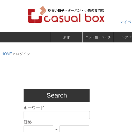
マイペ
新作
ニット帽・ワッチ
ヘアバ
HOME
ログイン
Search
キーワード
価格
～