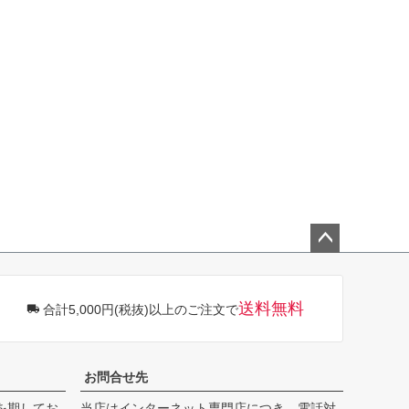
ペー
ジト
ップ
送料無料
合計5,000円(税抜)以上のご注文で
へ
お問合せ先
を期してお
当店はインターネット専門店につき、電話対