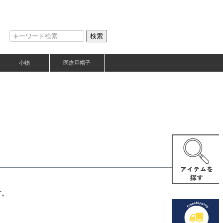
検索
小物
医療用帽子
す。