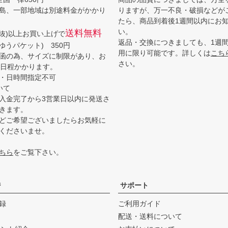
島、一部地域は別途料金がかかり
りますが、万一不良・破損などが
たら、商品到着後1週間以内にお
い。
送料無料
(税抜)以上お買い上げで
返品・交換につきましても、1週
ゆうパケット) 350円
用に限り可能です。詳しくは
こち
函の為、サイズに制限があり、お
さい。
3日程かかります。
・日時間指定不可
いて
入金完了から3営業日以内に発送さ
きます。
どご希望ございましたらお気軽に
くださいませ。
ちら
をご覧下さい。
ジ
サポート
録
ご利用ガイド
配送・送料について