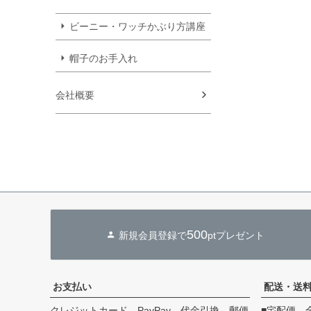
ビーニー・ワッチかぶり方講座
帽子のお手入れ
会社概要
500
新規会員登録で
ptプレゼント
お支払い
配送・送
クレジットカード、PayPay、代金引換、郵便
■宅配便 