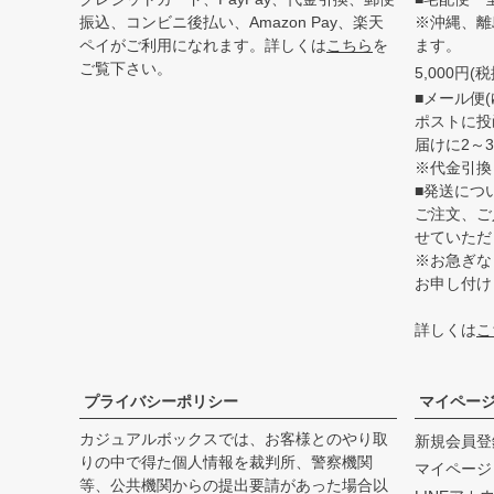
振込、コンビニ後払い、Amazon Pay、楽天
※沖縄、離
ペイがご利用になれます。詳しくは
こちら
を
ます。
ご覧下さい。
5,000円
■メール便(
ポストに投
届けに2～
※代金引換
■発送につ
ご注文、ご
せていただ
※お急ぎな
お申し付け
詳しくは
こ
プライバシーポリシー
マイペー
カジュアルボックスでは、お客様とのやり取
新規会員登
りの中で得た個人情報を裁判所、警察機関
マイページ
等、公共機関からの提出要請があった場合以