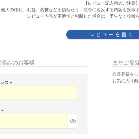
【レビュー記入時のご注意
他人の権利、利益、名誉などを損ねたり、法令に違反する内容を投稿
レビュー内容が不適切と判断した場合は、予告なく投稿
お済みのお客様
まだご登
会員登録をし
お気に入り商
ドレス
(
必
須
)
ド
(
必
須
)