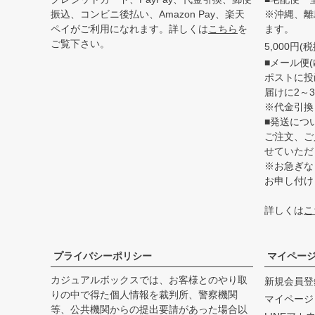
振込、コンビニ後払い、Amazon Pay、楽天
※沖縄、離
ペイがご利用になれます。詳しくは
こちら
を
ます。
ご覧下さい。
5,000円
■メール便(
ポストに投
届けに2～
※代金引換
■発送につ
ご注文、ご
せていただ
※お急ぎな
お申し付け
詳しくは
こ
プライバシーポリシー
マイペー
カジュアルボックスでは、お客様とのやり取
新規会員登
りの中で得た個人情報を裁判所、警察機関
マイページ
等、公共機関からの提出要請があった場合以