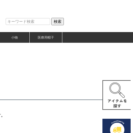
検索
小物
医療用帽子
す。