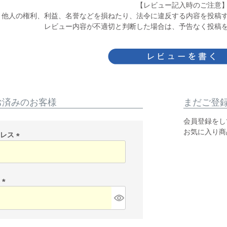
【レビュー記入時のご注意
他人の権利、利益、名誉などを損ねたり、法令に違反する内容を投稿
レビュー内容が不適切と判断した場合は、予告なく投稿
お済みのお客様
まだご登
会員登録をし
お気に入り商
ドレス
(
必
須
)
ド
(
必
須
)