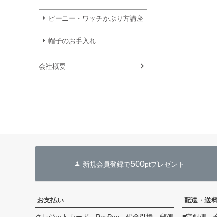
ビーニー・ワッチかぶり方講座
帽子のお手入れ
会社概要
500
新規会員登録で
ptプレゼント
お支払い
配送・送
クレジットカード、PayPay、代金引換、郵便
■宅配便 