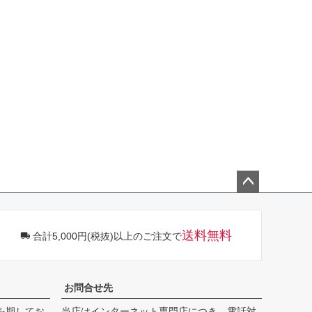
ペー
ジト
ップ
送料無料
合計5,000円(税抜)以上のご注文で
へ
お問合せ先
を期してお
当店はインターネット専門店につき、電話対