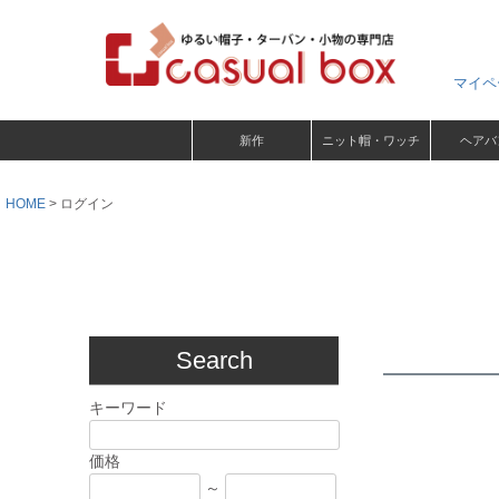
マイペ
新作
ニット帽・ワッチ
ヘアバ
HOME
ログイン
Search
キーワード
価格
～