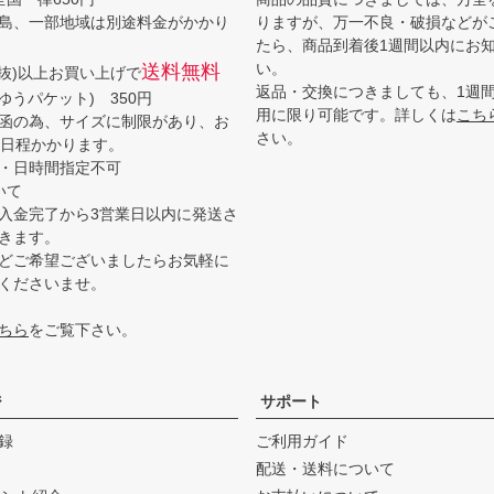
島、一部地域は別途料金がかかり
りますが、万一不良・破損などが
たら、商品到着後1週間以内にお
い。
送料無料
(税抜)以上お買い上げで
返品・交換につきましても、1週
ゆうパケット) 350円
用に限り可能です。詳しくは
こち
函の為、サイズに制限があり、お
さい。
3日程かかります。
・日時間指定不可
いて
入金完了から3営業日以内に発送さ
きます。
どご希望ございましたらお気軽に
くださいませ。
ちら
をご覧下さい。
ジ
サポート
録
ご利用ガイド
配送・送料について