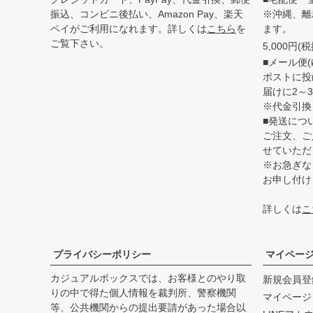
振込、コンビニ後払い、Amazon Pay、楽天
※沖縄、離
ペイがご利用になれます。詳しくは
こちら
を
ます。
ご覧下さい。
5,000円
■メール便(
ポストに投
届けに2～
※代金引換
■発送につ
ご注文、ご
せていただ
※お急ぎな
お申し付け
詳しくは
こ
プライバシーポリシー
マイペー
カジュアルボックスでは、お客様とのやり取
新規会員登
りの中で得た個人情報を裁判所、警察機関
マイページ
等、公共機関からの提出要請があった場合以