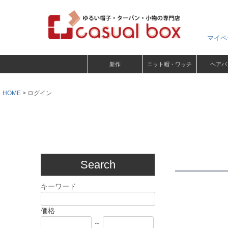
マイペ
新作
ニット帽・ワッチ
ヘアバ
HOME
ログイン
Search
キーワード
価格
～