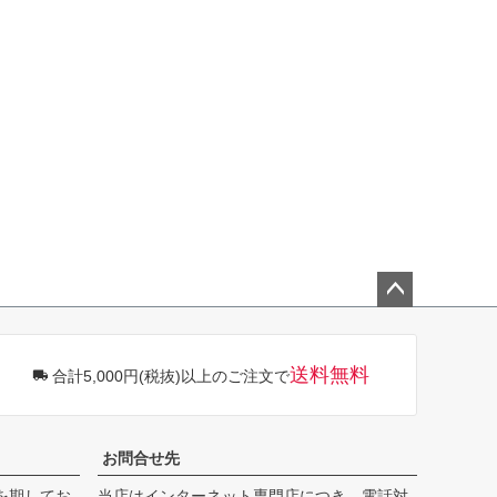
ペー
ジト
ップ
送料無料
合計5,000円(税抜)以上のご注文で
へ
お問合せ先
を期してお
当店はインターネット専門店につき、電話対