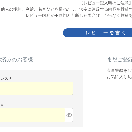
【レビュー記入時のご注意
他人の権利、利益、名誉などを損ねたり、法令に違反する内容を投稿
レビュー内容が不適切と判断した場合は、予告なく投稿
お済みのお客様
まだご登
会員登録をし
お気に入り商
ドレス
(
必
須
)
ド
(
必
須
)