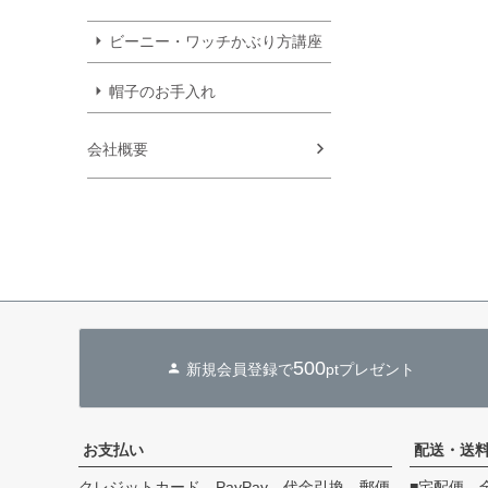
ビーニー・ワッチかぶり方講座
帽子のお手入れ
会社概要
500
新規会員登録で
ptプレゼント
お支払い
配送・送
クレジットカード、PayPay、代金引換、郵便
■宅配便 