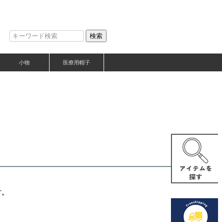
検索
小物
医療用帽子
す。