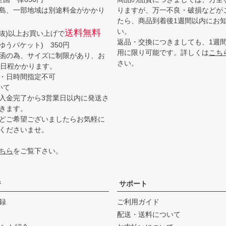
島、一部地域は別途料金がかかり
りますが、万一不良・破損などが
たら、商品到着後1週間以内にお
い。
送料無料
(税抜)以上お買い上げで
返品・交換につきましても、1週
ゆうパケット) 350円
用に限り可能です。詳しくは
こち
函の為、サイズに制限があり、お
さい。
3日程かかります。
・日時間指定不可
いて
入金完了から3営業日以内に発送さ
きます。
どご希望ございましたらお気軽に
くださいませ。
ちら
をご覧下さい。
ジ
サポート
録
ご利用ガイド
配送・送料について