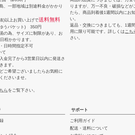
島、一部地域は別途料金がかかり
りますが、万一不良・破損などが
たら、商品到着後1週間以内にお
い。
送料無料
(税抜)以上お買い上げで
返品・交換につきましても、1週
ゆうパケット) 350円
用に限り可能です。詳しくは
こち
函の為、サイズに制限があり、お
さい。
3日程かかります。
・日時間指定不可
いて
入金完了から3営業日以内に発送さ
きます。
どご希望ございましたらお気軽に
くださいませ。
ちら
をご覧下さい。
ジ
サポート
録
ご利用ガイド
配送・送料について