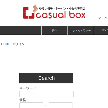
マイペ
新作
ニット帽・ワッチ
ヘアバ
HOME
ログイン
Search
キーワード
価格
～