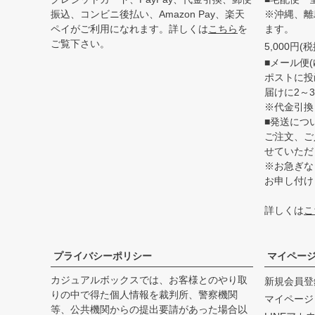
振込、コンビニ後払い、Amazon Pay、楽天
※沖縄、離
ペイがご利用になれます。詳しくは
こちら
を
ます。
ご覧下さい。
5,000円
■メール便(
ポストに投
届けに2～
※代金引換
■発送につ
ご注文、ご
せていただ
※お急ぎな
お申し付け
詳しくは
こ
プライバシーポリシー
マイペー
カジュアルボックスでは、お客様とのやり取
新規会員登
りの中で得た個人情報を裁判所、警察機関
マイページ
等、公共機関からの提出要請があった場合以