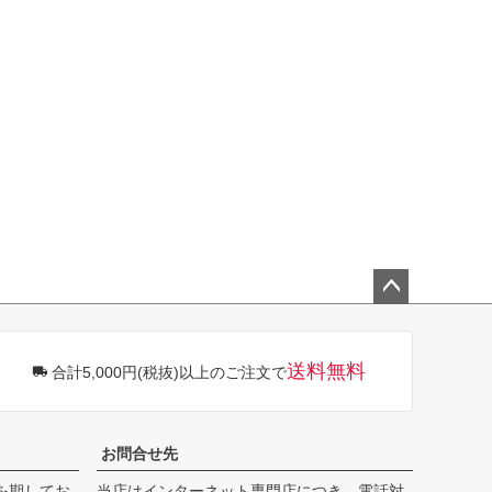
ペー
ジト
ップ
送料無料
合計5,000円(税抜)以上のご注文で
へ
お問合せ先
を期してお
当店はインターネット専門店につき、電話対