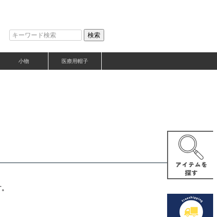
検索
小物
医療用帽子
す。