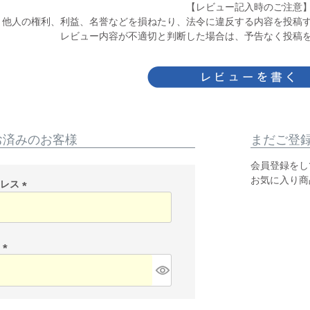
【レビュー記入時のご注意
他人の権利、利益、名誉などを損ねたり、法令に違反する内容を投稿
レビュー内容が不適切と判断した場合は、予告なく投稿
お済みのお客様
まだご登
会員登録をし
お気に入り商
ドレス
(
必
須
)
ド
(
必
須
)