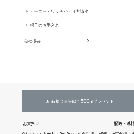
ビーニー・ワッチかぶり方講座
帽子のお手入れ
会社概要
500
新規会員登録で
ptプレゼント
お支払い
配送・送
クレジットカード、PayPay、代金引換、郵便
■宅配便 