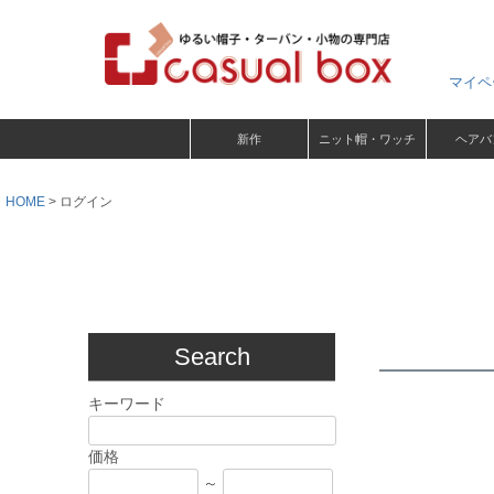
マイペ
新作
ニット帽・ワッチ
ヘアバ
HOME
ログイン
Search
キーワード
価格
～