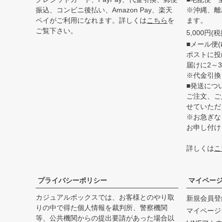
振込、コンビニ後払い、Amazon Pay、楽天
※沖縄、離
ペイがご利用になれます。詳しくは
こちら
を
ます。
ご覧下さい。
5,000円
■メール便(
ポストに投
届けに2～
※代金引換
■発送につ
ご注文、ご
せていただ
※お急ぎな
お申し付け
詳しくは
こ
プライバシーポリシー
マイペー
カジュアルボックスでは、お客様とのやり取
新規会員登
りの中で得た個人情報を裁判所、警察機関
マイページ
等、公共機関からの提出要請があった場合以