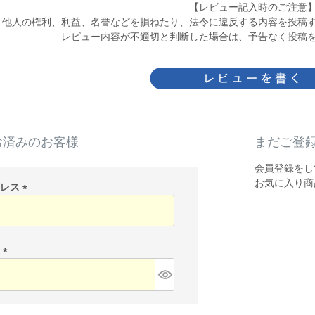
【レビュー記入時のご注意
他人の権利、利益、名誉などを損ねたり、法令に違反する内容を投稿
レビュー内容が不適切と判断した場合は、予告なく投稿
お済みのお客様
まだご登
会員登録をし
お気に入り商
ドレス
(
必
須
)
ド
(
必
須
)