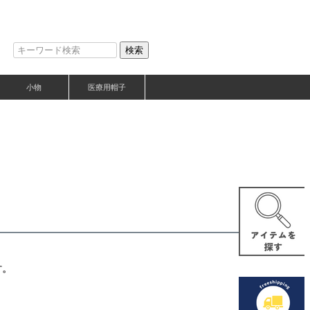
検索
小物
医療用帽子
す。