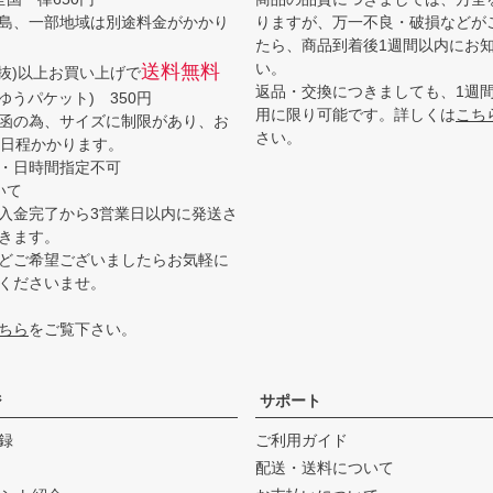
島、一部地域は別途料金がかかり
りますが、万一不良・破損などが
たら、商品到着後1週間以内にお
い。
送料無料
(税抜)以上お買い上げで
返品・交換につきましても、1週
ゆうパケット) 350円
用に限り可能です。詳しくは
こち
函の為、サイズに制限があり、お
さい。
3日程かかります。
・日時間指定不可
いて
入金完了から3営業日以内に発送さ
きます。
どご希望ございましたらお気軽に
くださいませ。
ちら
をご覧下さい。
ジ
サポート
録
ご利用ガイド
配送・送料について