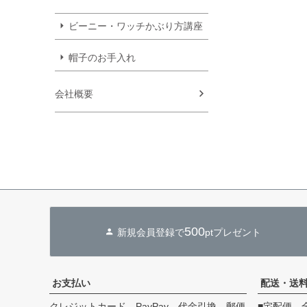
ビーニー・ワッチかぶり方講座
帽子のお手入れ
会社概要
500
新規会員登録で
ptプレゼント
お支払い
配送・送
クレジットカード、PayPay、代金引換、郵便
■宅配便 