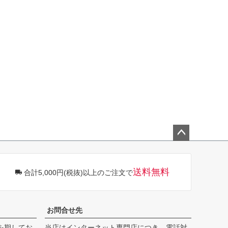
ペー
ジト
ップ
送料無料
合計5,000円(税抜)以上のご注文で
へ
お問合せ先
を期してお
当店はインターネット専門店につき、電話対