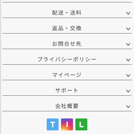
ス
タ
配送・送料
ッ
フ
返品・交換
小
話
お問合せ先
返
品
プライバシーポリシー
・
交
換
マイページ
無
料
サポート
キ
ャ
ン
会社概要
ペ
ー
ン