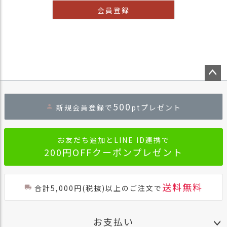
商
会員登録
品
ラ
ッ
ピ
ン
グ
ペー
ジト
お
500
新規会員登録で
ptプレゼント
ップ
客
へ
様
の
お友だち追加とLINE ID連携で
お
200円OFFクーポンプレゼント
声
Instagram
送料無料
合計5,000円(税抜)以上のご注文で
Youtube
お支払い