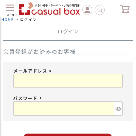
MENU
HOME
ログイン
ログイン
C
L
O
S
会員登録がお済みのお客様
E
マ
メールアドレス
イ
ペ
(
ー
必
ジ
須
（
パスワード
)
新
(
規
必
会
須
員
)
登
録