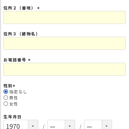
須
住所２（番地）
)
(
必
須
住所３（建物名）
)
お電話番号
(
必
須
性別
)
指定なし
(
男性
必
女性
須
)
生年月日