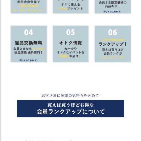
商
品
ラ
ッ
ピ
ン
グ
お
客
様
の
お
声
Instagram
Youtube