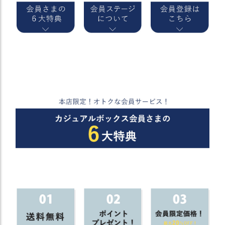
）
商
品
カ
テ
ゴ
リ
閲
覧
履
歴
買
い
物
か
ご
新
作