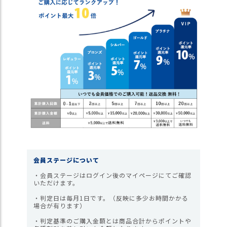
ス
タ
ッ
フ
小
話
返
品
・
交
換
無
料
キ
会員ステージについて
ャ
ン
・会員ステージはログイン後のマイページにてご確認
いただけます。
ペ
ー
・判定日は毎月1日です。（反映に多少お時間かかる
ン
場合が有ります）
・判定基準のご購入金額とは商品合計からポイントや