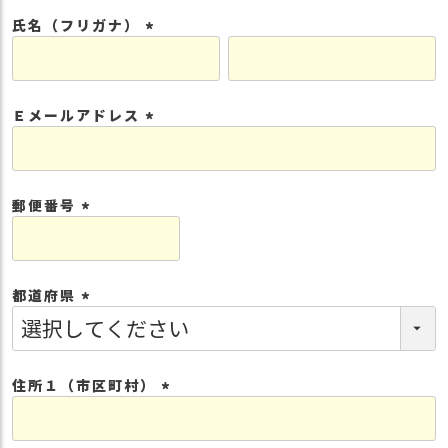
須
氏名（フリガナ）
)
(
必
須
Ｅメールアドレス
)
(
必
須
郵便番号
)
(
必
須
都道府県
)
(
必
須
住所１（市区町村）
)
(
必