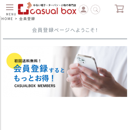
MENU
HOME
会員登録
会員登録ページへようこそ！
C
L
O
S
E
マ
イ
ペ
ー
ジ
（
新
規
会
員
登
録