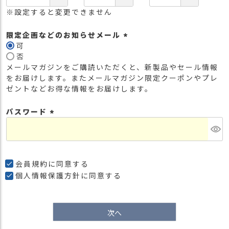
※設定すると変更できません
限定企画などのお知らせメール
可
(
否
必
メールマガジンをご購読いただくと、新製品やセール情報
須
をお届けします。またメールマガジン限定クーポンやプレ
)
ゼントなどお得な情報をお届けします。
パスワード
(
必
須
)
会員規約
に同意する
個人情報保護方針
に同意する
次へ