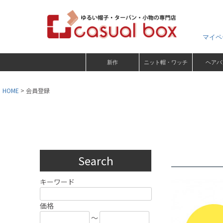
マイペ
新作
ニット帽・ワッチ
ヘアバ
HOME
会員登録
Search
キーワード
価格
～