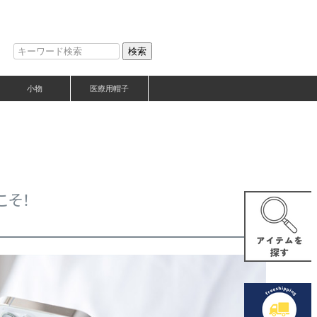
検索
小物
医療用帽子
こそ！