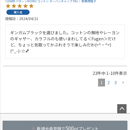
CHARM パターンNOINU コットン ターバンキャップ #KJ｜ 医療用帽子
購入者
投稿日
2024/04/21
ギンガムブラックを選びました。コットンの無地やレーヨン
のギャザー、カラフルのも使いまわしてる＜Fugen＞だけ
ど、ちょっと気取ってかぶれそうで楽しみだわ(=^・^=)
(^_-)-☆💕
23
件中
1
-
10
件表示
1
2
3
ペー
ジト
500
新規会員登録で
ptプレゼント
ップ