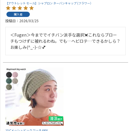
【アウトレット セール】シャプロン ターバンキャップ (フラワー）
購入者
投稿日
2026/03/25
＜Fugen＞今まででイチバン派手な選択💓これならブロー
チもつけずに被れるわね。でも…ヘビロテ…できるかしら？
お楽しみ(^_-)-☆💕
マピメッシュ ビック ワッチ #KH