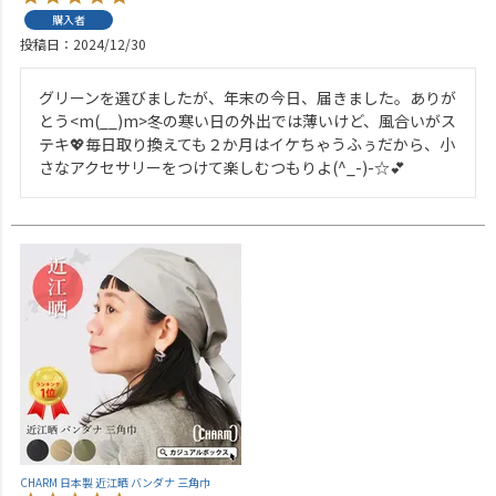
購入者
投稿日
2024/12/30
グリーンを選びましたが、年末の今日、届きました。ありが
とう<m(__)m>冬の寒い日の外出では薄いけど、風合いがス
テキ💖毎日取り換えても２か月はイケちゃうふぅだから、小
さなアクセサリーをつけて楽しむつもりよ(^_-)-☆💕
CHARM 日本製 近江晒 バンダナ 三角巾