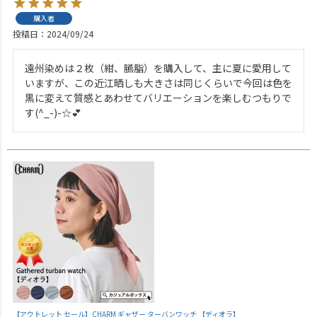
購入者
投稿日
2024/09/24
遠州染めは２枚（紺、臙脂）を購入して、主に夏に愛用して
いますが、この近江晒しも大きさは同じくらいで今回は色を
黒に変えて質感とあわせてバリエーションを楽しむつもりで
す(^_-)-☆💕
【アウトレット セール】CHARM ギャザー ターバンワッチ 【ディオラ】