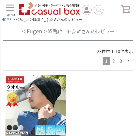
MENU
HOME
＜Fugen＞降臨(^_-)-☆💕さんのレビュー
＜Fugen＞降臨(^_-)-☆💕さんのレビュー
23
件中
1
-
10
件表示
1
2
3