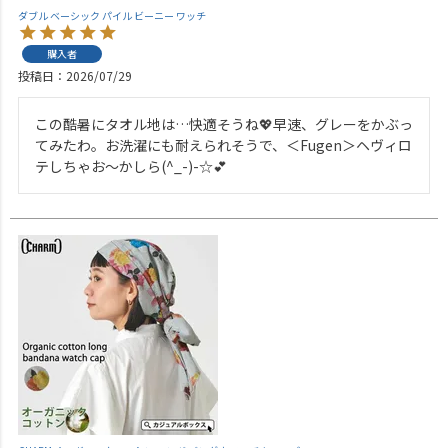
ダブル ベーシック パイル ビーニー ワッチ
購入者
投稿日
2026/07/29
この酷暑にタオル地は…快適そうね💖早速、グレーをかぶっ
てみたわ。お洗濯にも耐えられそうで、＜Fugen＞ヘヴィロ
テしちゃお～かしら(^_-)-☆💕