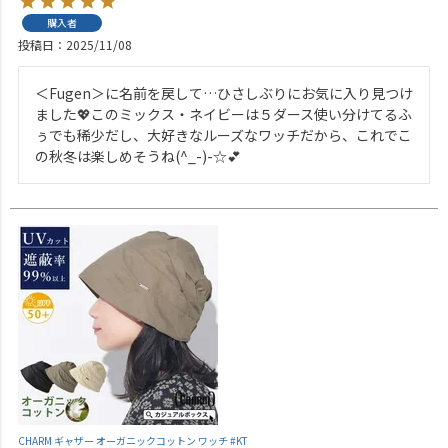
購入者
投稿日
2025/11/08
＜Fugen＞に名前を戻して…ひさしぶりにお気に入り見つけ
ました💖このミックス・ネイビーは５ダース使い分けてるふ
ぅでも稀少だし、大好きなルーズなワッチだから、これでこ
の秋冬は楽しめそうね(^_-)-☆💕
CHARM ギャザー オーガニックコットン ワッチ #KT