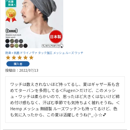
防臭 + 抗菌 ドライノヴァ タック加工 メッシュ ルーズ ワッチ
購入者
投稿日
2022/07/13
ワッチは数えきれないほど持ってるし、夏はギャザー系も含
めてターバンを多用してる＜Fugen＞だけど、このメッシ
ュ・ワッチは柔らかいので、思ったほど大きくはないけど締
め付け感もなく、汗ばむ季節でも気持ちよく被れそうね。＜
Hemp メッシュ 無縫製 ルーズワッチ＞も持ってるけど、色
も気に入ったから、この夏は活躍しそうね(^_-)-☆💕