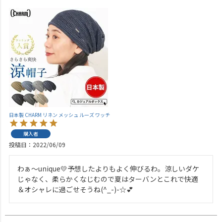
日本製 CHARM リネン メッシュ ルーズ ワッチ
購入者
投稿日
2022/06/09
わぁ～unique💛予想したよりもよく伸びるわ。涼しいダケ
じゃなく、柔らかくなじむので夏はターバンとこれで快適
＆オシャレに過ごせそうね(^_-)-☆💕