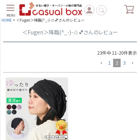
MENU
HOME
＜Fugen＞降臨(^_-)-☆💕さんのレビュー
＜Fugen＞降臨(^_-)-☆💕さんのレビュー
23
件中
11
-
20
件表示
1
2
3