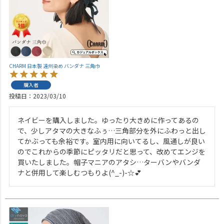
CHARM 日本製 遠州染め バンダナ 三角巾
購入者
投稿日
2023/03/10
ネイビーを購入しました。ゆったり大きめに作ってあるの
で、少しアタマの大きなふぅ…三角部分を外にふわっと出し
てかぶっても余裕です。室内用に向いてるし、風通しが良い
のでこれからの季節にピッタリだと思って、改めてエンジを
買いたしました。帽子マニアのアタシ…ターバンやバンダ
ナと併用して楽しむつもりよ(^_-)-☆💕