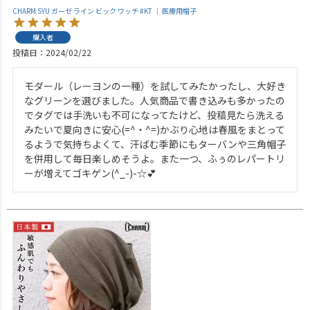
CHARM SYU ガーゼ ライン ビック ワッチ #KT ｜ 医療用帽子
購入者
投稿日
2024/02/22
モダール（レーヨンの一種）を試してみたかったし、大好き
なグリーンを選びました。人気商品で書き込みも多かったの
でタグでは手洗いも不可になってたけど、投稿見たら洗える
みたいで夏向きに安心(=^・^=)かぶり心地は春風をまとって
るようで気持ちよくて、汗ばむ季節にもターバンや三角帽子
を併用して毎日楽しめそうよ。また一つ、ふぅのレパートリ
ーが増えてゴキゲン(^_-)-☆💕