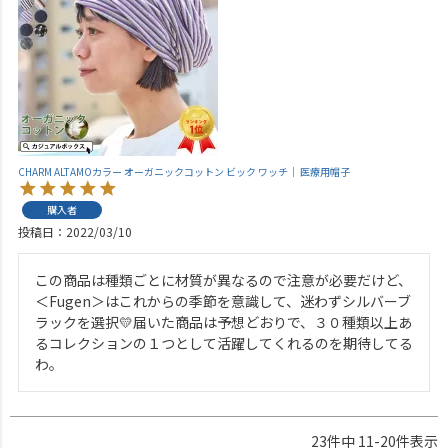
CHARM ALTAMOカラー オーガニックコットン ビック ワッチ｜ 医療用帽子
購入者
投稿日
2022/03/10
この商品は種類ごとに材質が異なるので注意が必要だけど、
＜Fugen＞はこれからの季節を意識して、迷わずシルバーブ
ラックを選択💛届いた商品は予想どおりで、３０種類以上あ
るコレクションの１つとして活躍してくれるのを期待してる
わ。
23
件中
11
-
20
件表示