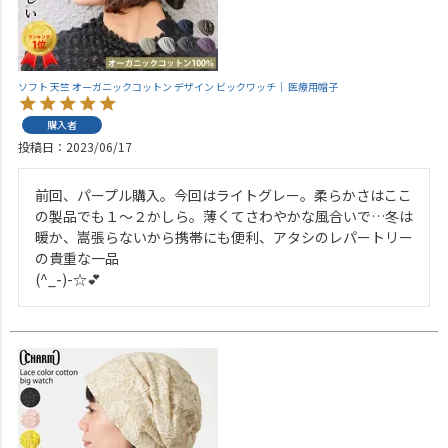
ソフト 天竺 オーガニックコットン デザイン ビックワッチ｜ 医療用帽子
購入者
投稿日
2023/06/17
前回、パープル購入。今回はライトグレー。柔らかさはここ
の製品でも１～２かしら。薄くてさわやかな風合いで…冬は
暖か、嵩張らないから携帯にも便利、アタシのレパートリー
の貴重な一品

(^_-)-☆💕