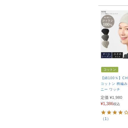
コットン
【綿100％】CH
コットン 柄編み
ニー ワッチ
定価
¥
1,980
¥
1,386
税込
（1）