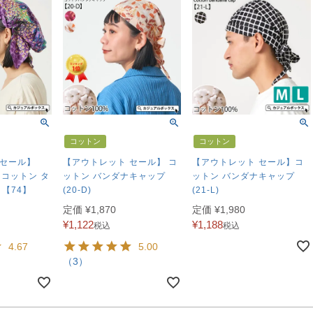
コットン
コットン
 セール】
【アウトレット セール】 コ
【アウトレット セール】コ
ra コットン タ
ットン バンダナキャップ
ットン バンダナキャップ
 【74】
(20-D)
(21-L)
定価
¥
1,870
定価
¥
1,980
¥
1,122
¥
1,188
税込
税込
4.67
5.00
（3）