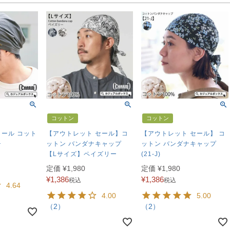
コットン
コットン
クール コット
【アウトレット セール】コ
【アウトレット セール】 コ
チ
ットン バンダナキャップ
ットン バンダナキャップ
【Lサイズ】ペイズリー
(21-J)
定価
¥
1,980
定価
¥
1,980
¥
1,386
¥
1,386
税込
税込
4.64
4.00
5.00
（2）
（2）