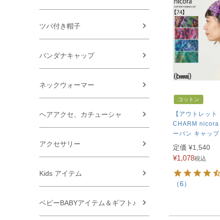
ツバ付き帽子
バンダナキャップ
ネックウォーマー
コットン
【アウトレット
ヘアアクセ、カチューシャ
CHARM nico
ーバン キャップ
アクセサリー
定価
¥
1,540
¥
1,078
税込
Kids アイテム
（6）
ベビーBABYアイテム＆ギフト♪