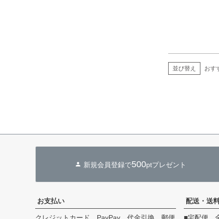
並び替え
おす
500
新規会員登録で
ptプレゼント
お支払い
配送・送
クレジットカード、PayPay、代金引換、郵便
■宅配便 