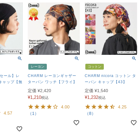
レーヨン
コットン
 セール】レ
CHARM レーヨンギャザー
CHARM nicora コットン タ
キャップ【無
ターバン ワッチ【フライ】
ーバン キャップ【43】
定価
¥
2,420
定価
¥
1,540
¥
1,210
¥
1,232
税込
税込
4.00
4.25
4.57
（1）
（8）