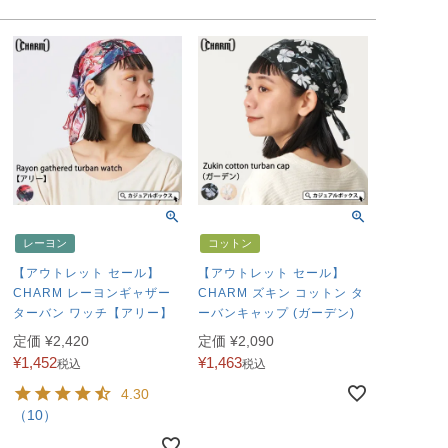
レーヨン
コットン
【アウトレット セール】
【アウトレット セール】
CHARM レーヨンギャザー
CHARM ズキン コットン タ
ターバン ワッチ【アリー】
ーバンキャップ (ガーデン)
定価
¥
2,420
定価
¥
2,090
¥
1,452
¥
1,463
税込
税込
4.30
（10）