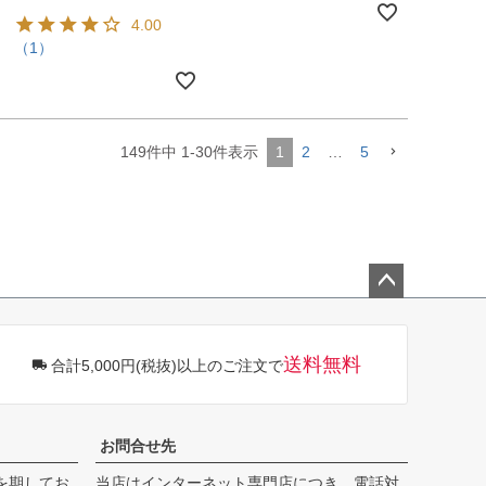
4.00
（1）
149
件中
1
-
30
件表示
1
2
…
5
ペー
ジト
ップ
送料無料
合計5,000円(税抜)以上のご注文で
へ
お問合せ先
を期してお
当店はインターネット専門店につき、電話対