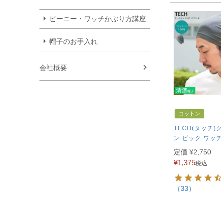
ビーニー・ワッチかぶり方講座
帽子のお手入れ
会社概要
コットン
TECH(タッチ)
ン ビック ワッ
定価
¥
2,750
¥
1,375
税込
（33）