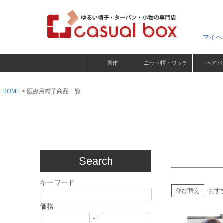
マイペ
新作
ニット帽・ワッチ
ヘアバ
HOME
医療用帽子商品一覧
Search
キーワード
並び替え
おす
価格
～