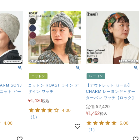
コットン
レーヨン
ARM SONJ
コットン ROAST ライン デ
【アウトレット セール】
ニット ビー
ザイン ワッチ
CHARM レーヨンギャザー
ターバン ワッチ【ロック】
¥
1,430
税込
定価
¥
2,420
4.00
¥
1,452
税込
（1）
4.00
5.00
（1）