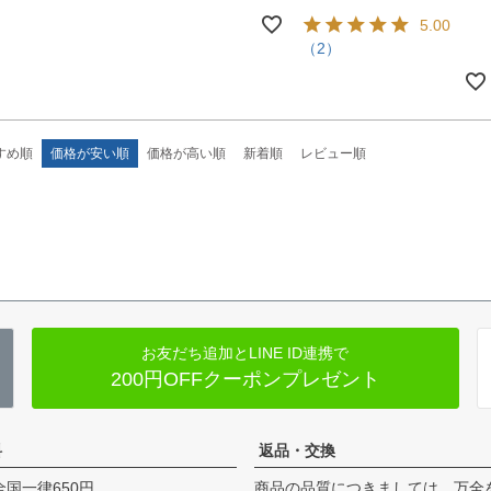
5.00
（2）
すめ順
価格が安い順
価格が高い順
新着順
レビュー順
お友だち追加とLINE ID連携で
200円OFFクーポンプレゼント
料
返品・交換
全国一律650円
商品の品質につきましては、万全