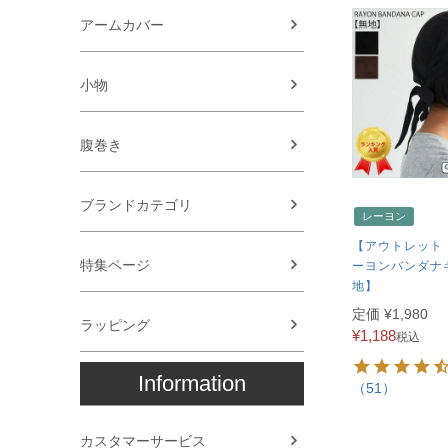
アームカバー
小物
腹巻き
ブランドカテゴリ
レーヨン
【アウトレット
特集ページ
ーヨンバンダナ
地】
定価
¥
1,980
ラッピング
¥
1,188
税込
Information
（51）
カスタマーサービス