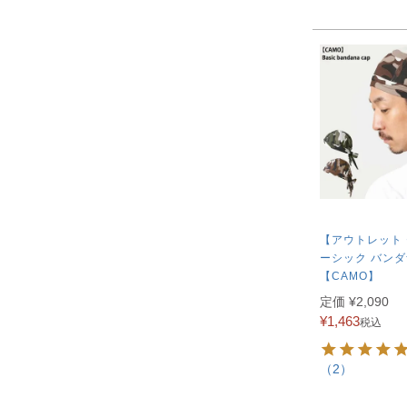
【アウトレット
ーシック バンダ
【CAMO】
定価
¥
2,090
¥
1,463
税込
（2）