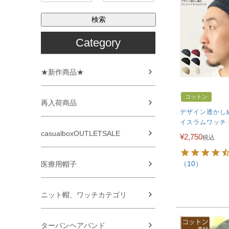
検索
Category
★新作商品★
コットン
再入荷商品
デザイン透かし
イスラムワッチ 
casualboxOUTLETSALE
¥
2,750
税込
（10）
医療用帽子
ニット帽、ワッチカテゴリ
ターバンヘアバンド