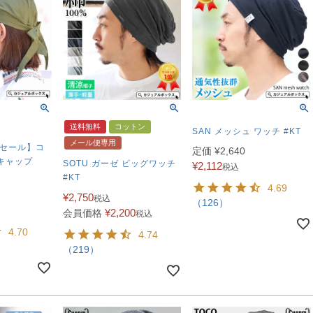
送料無料
コットン
SAN メッシュ ワッチ #KT
メール便専用
 セール】コ
定価
¥
2,640
キャップ
SOTU ガーゼ ビッグワッチ
¥
2,112
税込
#KT
4.69
¥
2,750
税込
（126）
¥
2,200
会員価格
税込
4.70
4.74
（219）