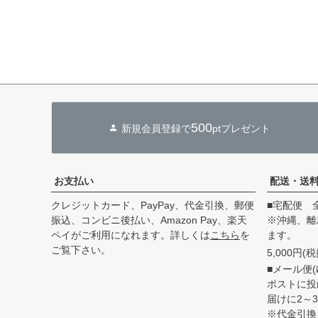
500
新規会員登録で
ptプレゼント
お支払い
配送・送
クレジットカード、PayPay、代金引換、郵便
■宅配便 
振込、コンビニ後払い、Amazon Pay、楽天
※沖縄、離
ペイがご利用になれます。詳しくは
こちら
を
ます。
ご覧下さい。
5,000円
■メール便(
ポストに投
届けに2～
※代金引換