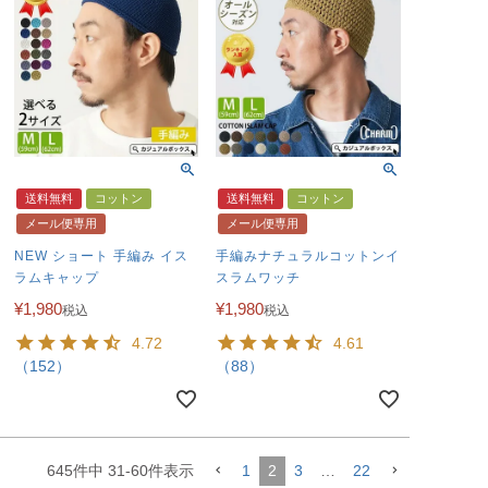
送料無料
コットン
送料無料
コットン
メール便専用
メール便専用
NEW ショート 手編み イス
手編みナチュラルコットンイ
ラムキャップ
スラムワッチ
¥
1,980
¥
1,980
税込
税込
4.72
4.61
（152）
（88）
645
件中
31
-
60
件表示
1
2
3
…
22