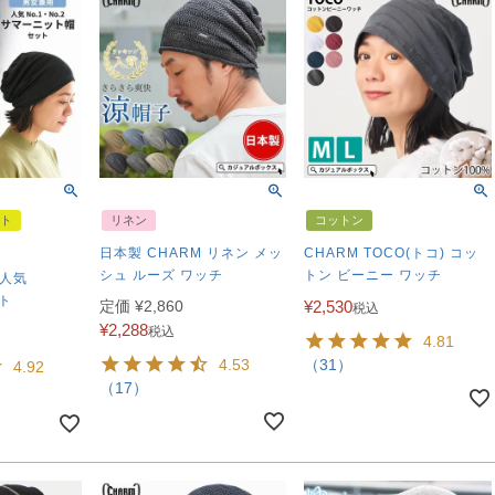
ト
リネン
コットン
日本製 CHARM リネン メッ
CHARM TOCO(トコ) コッ
シュ ルーズ ワッチ
トン ビーニー ワッチ
 人気
ット
定価
¥
2,860
¥
2,530
税込
¥
2,288
税込
4.81
4.53
（31）
4.92
（17）