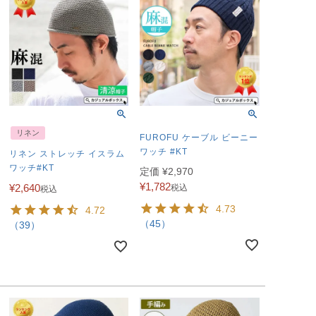
リネン
FUROFU ケーブル ビーニー
ワッチ #KT
リネン ストレッチ イスラム
ワッチ#KT
定価
¥
2,970
¥
1,782
¥
2,640
税込
税込
4.73
4.72
（45）
（39）