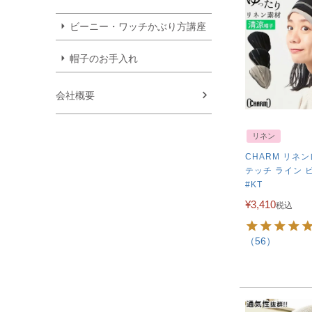
ビーニー・ワッチかぶり方講座
帽子のお手入れ
会社概要
リネン
CHARM リネ
テッチ ライン 
#KT
¥
3,410
税込
（56）