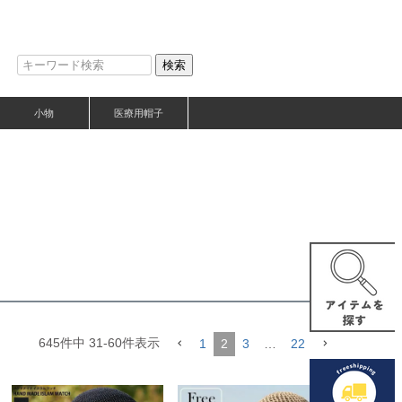
検索
小物
医療用帽子
645
件中
31
-
60
件表示
1
2
3
…
22