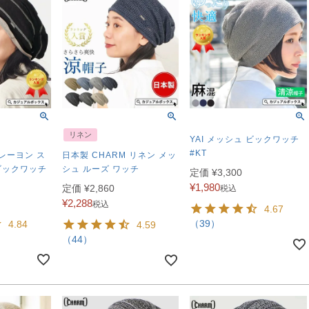
リネン
YAI メッシュ ビックワッチ
#KT
ンレーヨン ス
日本製 CHARM リネン メッ
ビックワッチ
シュ ルーズ ワッチ
定価
¥
3,300
¥
1,980
定価
¥
2,860
税込
¥
2,288
税込
4.67
（39）
4.84
4.59
（44）