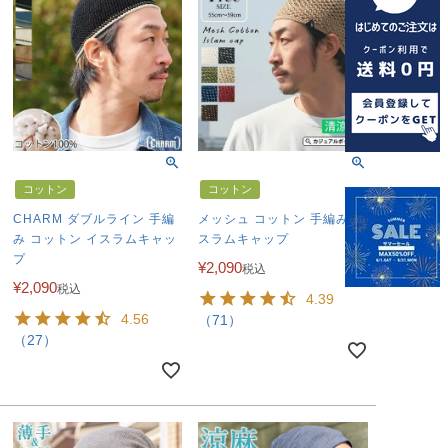
コットン
コットン
CHARM ダブルライン 手編
メッシュ コットン 手編み イ
み コットン イスラムキャッ
スラムキャップ
プ
¥
2,090
税込
¥
2,090
税込
4.39
4.56
（71）
（27）