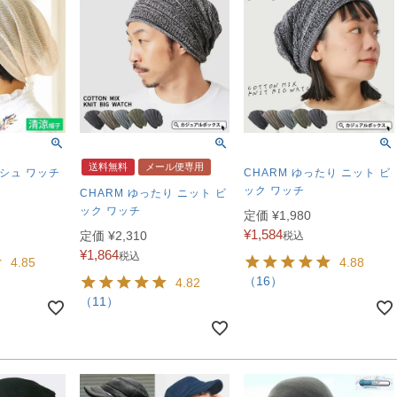
送料無料
メール便専用
ッシュ ワッチ
CHARM ゆったり ニット ビ
ック ワッチ
CHARM ゆったり ニット ビ
ック ワッチ
定価
¥
1,980
¥
1,584
定価
¥
2,310
税込
¥
1,864
税込
4.85
4.88
（16）
4.82
（11）