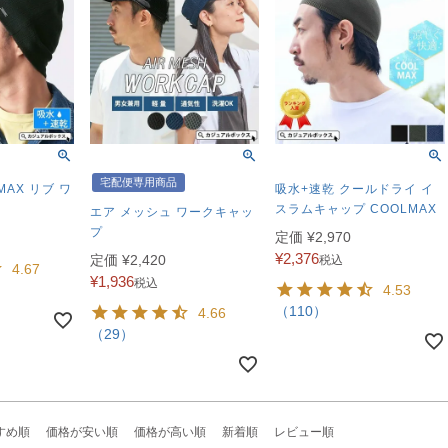
宅配便専用商品
MAX リブ ワ
吸水+速乾 クールドライ イ
スラムキャップ COOLMAX
エア メッシュ ワークキャッ
プ
定価
¥
2,970
¥
2,376
定価
¥
2,420
税込
4.67
¥
1,936
税込
4.53
（110）
4.66
（29）
すめ順
価格が安い順
価格が高い順
新着順
レビュー順