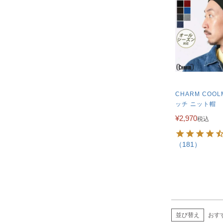
CHARM COOL
ッチ ニット帽
¥
2,970
税込
（181）
並び替え
おす