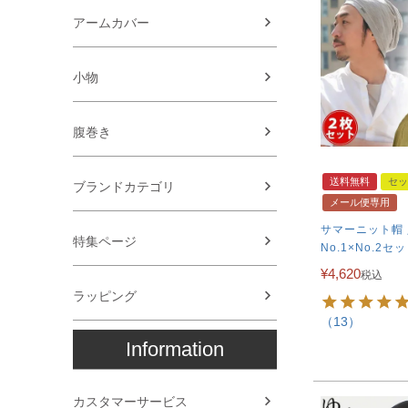
アームカバー
小物
腹巻き
送料無料
セッ
ブランドカテゴリ
メール便専用
サマーニット帽
特集ページ
No.1×No.2セ
¥
4,620
税込
ラッピング
（13）
Information
カスタマーサービス