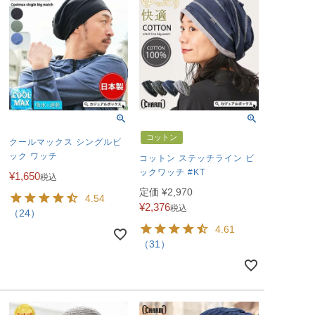
コットン
クールマックス シングルビ
ック ワッチ
コットン ステッチライン ビ
ックワッチ #KT
¥
1,650
税込
定価
¥
2,970
4.54
¥
2,376
税込
（24）
4.61
（31）