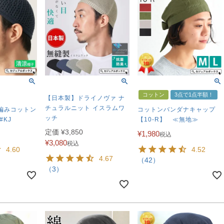
コットン
3点で1点半額！
【日本製】ドライノヴァ ナ
チュラルニット イスラムワ
編みコットン
コットンバンダナキャップ
ッチ
#KJ
【10-R】 ≪無地≫
定価
¥
3,850
¥
1,980
税込
¥
3,080
税込
4.60
4.52
4.67
（42）
（3）