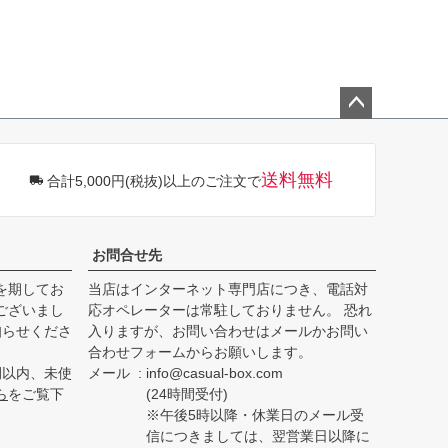
ペー
ジト
ップ
送料無料
合計5,000円(税抜)以上のご注文で
へ
お問合せ先
を期してお
当店はインターネット専門店につき、電話対
ございまし
応オペレーターは常駐しておりません。 恐れ
知らせくださ
入りますが、お問い合わせはメールかお問い
合わせフォームからお願いします。
間以内、未使
メール
info@casual-box.com
ら
をご覧下
(24時間受付)
※午後5時以降・休業日のメール受
信につきましては、翌営業日以降に