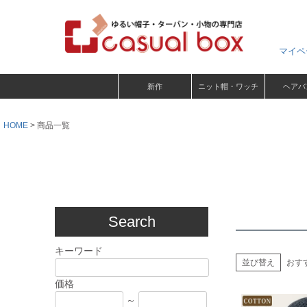
マイペ
新作
ニット帽・ワッチ
ヘアバ
HOME
商品一覧
Search
キーワード
並び替え
おす
価格
～