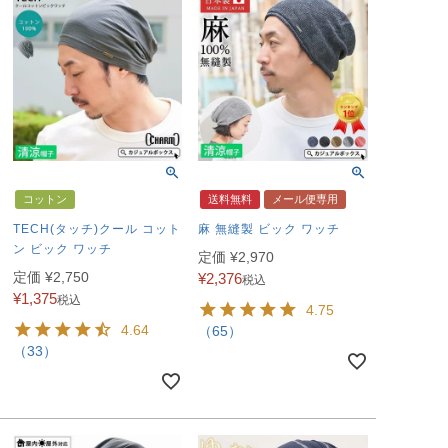
コットン
送料無料
メール便専用
TECH(タッチ)クール コット
麻 無縫製 ビック ワッチ
ン ビック ワッチ
定価
¥
2,970
定価
¥
2,750
¥
2,376
税込
¥
1,375
税込
4.75
4.64
（65）
（33）