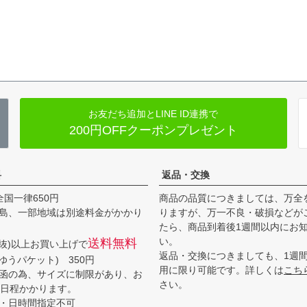
お友だち追加とLINE ID連携で
200円OFFクーポンプレゼント
料
返品・交換
全国一律650円
商品の品質につきましては、万全
島、一部地域は別途料金がかかり
りますが、万一不良・破損などが
たら、商品到着後1週間以内にお
い。
送料無料
(税抜)以上お買い上げで
返品・交換につきましても、1週
ゆうパケット) 350円
用に限り可能です。詳しくは
こち
函の為、サイズに制限があり、お
さい。
3日程かかります。
・日時間指定不可