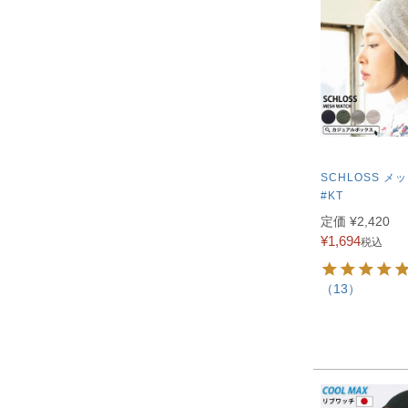
SCHLOSS メ
#KT
定価
¥
2,420
¥
1,694
税込
（13）