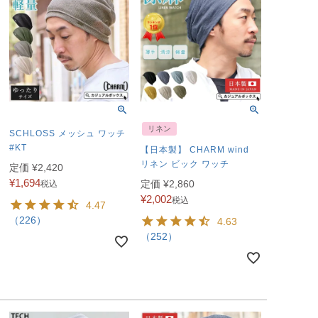
リネン
SCHLOSS メッシュ ワッチ
#KT
【日本製】 CHARM wind
リネン ビック ワッチ
定価
¥
2,420
¥
1,694
定価
¥
2,860
税込
¥
2,002
税込
4.47
（226）
4.63
（252）