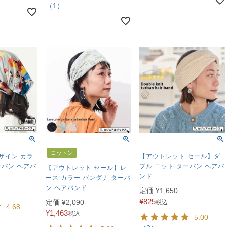
（1）
コットン
デザイン カラ
【アウトレット セール】ダ
ーバン ヘアバ
ブル ニット ターバン ヘアバ
【アウトレット セール】レ
ンド
ース カラー バンダナ ターバ
ン ヘアバンド
定価
¥
1,650
¥
825
定価
¥
2,090
税込
4.68
¥
1,463
税込
5.00