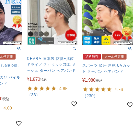
ル便専用
送料無料
メール便専用
CHARM 日本製 防臭+抗菌
ドライノヴァ タック加工 メ
スポーツ 吸汗 速乾 UVカッ
まれる安心感。
ッシュ ターバン ヘアバンド
ト ターバン ヘアバンド
。
のび パイル
¥
1,870
税込
¥
1,980
税込
バンド
4.85
4.76
（33）
（230）
80
税込
4.60