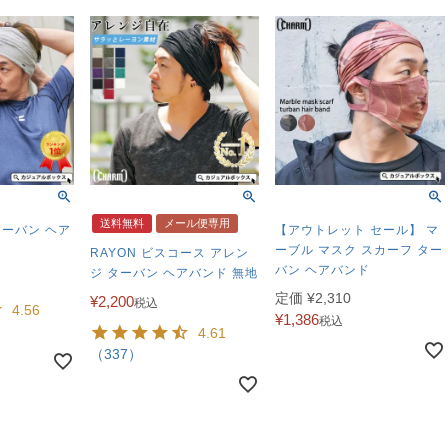
送料無料
メール便専用
ターバン ヘア
【アウトレット セール】 マ
ーブル マスク スカーフ ター
RAYON ビスコース アレン
バン ヘアバンド
ジ ターバン ヘアバンド 無地
定価
¥
2,310
¥
2,200
税込
4.56
¥
1,386
税込
4.61
（337）