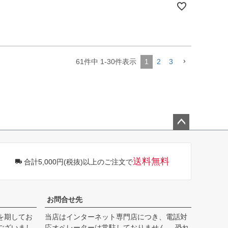
61
件中
1
-
30
件表示
1
2
3
ペー
ジト
ップ
送料無料
合計5,000円(税抜)以上のご注文で
へ
お問合せ先
を期してお
当店はインターネット専門店につき、電話対
ございまし
応オペレーターは常駐しておりません。 恐れ