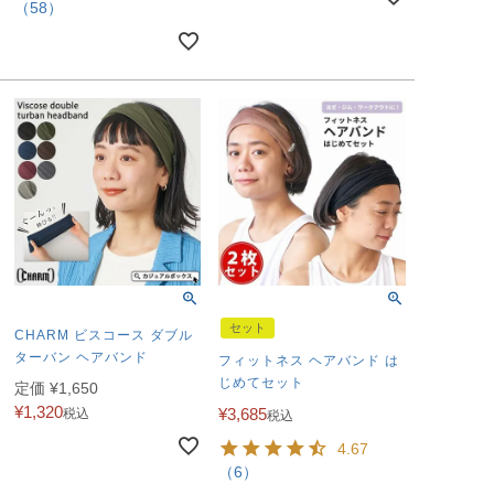
（58）
セット
CHARM ビスコース ダブル
ターバン ヘアバンド
フィットネス ヘアバンド は
じめてセット
定価
¥
1,650
¥
1,320
¥
3,685
税込
税込
4.67
（6）