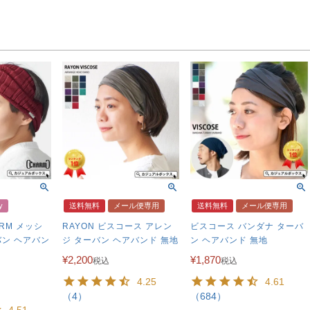
y
送料無料
メール便専用
送料無料
メール便専用
RM メッシ
RAYON ビスコース アレン
ビスコース バンダナ ターバ
バン ヘアバン
ジ ターバン ヘアバンド 無地
ン ヘアバンド 無地
¥
2,200
¥
1,870
税込
税込
4.25
4.61
（4）
（684）
4.51