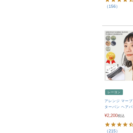
（156）
レーヨン
アレンジ マーブ
ターバン ヘア
¥
2,200
税込
（215）