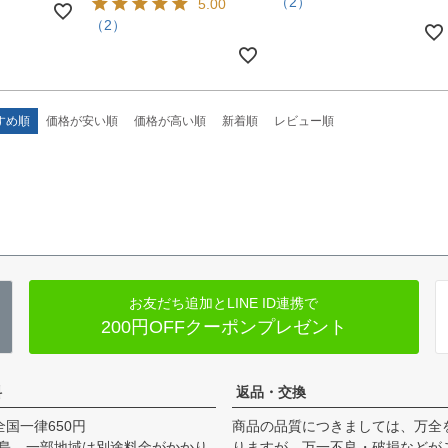
（2）
5.00
（2）
すめ順
価格が安い順
価格が高い順
新着順
レビュー順
お友だち追加とLINE ID連携で
200円OFFクーポンプレゼント
料
返品・交換
全国一律650円
商品の品質につきましては、万全
島、一部地域は別途料金がかかり
りますが、万一不良・破損などが