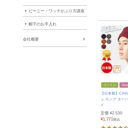
ビーニー・ワッチかぶり方講座
帽子のお手入れ
会社概要
コットン
3wa
【日本製】CHA
ュ ロング ター
ド
定価
¥
2,530
¥
1,771
税込