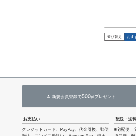
並び替え
おす
500
新規会員登録で
ptプレゼント
お支払い
配送・送
クレジットカード、PayPay、代金引換、郵便
■宅配便 
振込、コンビニ後払い、Amazon Pay、楽天
※沖縄、離