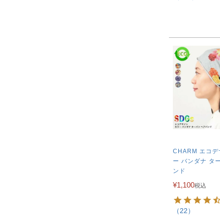
CHARM エコ
ー バンダナ タ
ンド
¥
1,100
税込
（22）