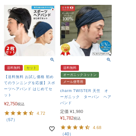
送料無料
セット
送料無料
オーガニックコットン
【送料無料 お試し価格 初め
メール便専用
てのランニングを応援】スポ
ーツヘアバンド はじめてセ
charm TWISTER 天竺 オ
ット
ーガニック ターバン ヘア
バンド
¥
2,750
税込
定価
¥
1,980
4.72
¥
1,782
税込
（57）
4.68
（40）