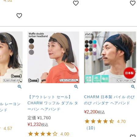
【アウトレット セール】
CHARM 日本製 パイル のび
CHARM ワッフル ダブル タ
のび バンダナ ヘアバンド
ル レーヨン
ーバン ヘアバンド
バンド
¥
2,200
税込
定価
¥
1,760
4.70
¥
1,232
税込
（10）
4.57
4.00