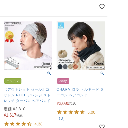
コットン
3way
【アウトレット セール】コ
CHARM ロラ トルネード タ
ットン ROLL アレンジ スト
ーバン ヘアバンド
レッチ ターバン ヘアバンド
¥
2,090
税込
定価
¥
2,310
5.00
¥
1,617
税込
（3）
4.38