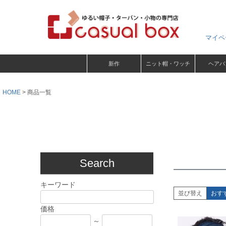
マイペ
新作
ニット帽・ワッチ
ヘアバ
HOME
商品一覧
Search
キーワード
並び替え
おす
価格
～