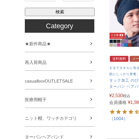
検索
Category
★新作商品★
送料無料
メー
再入荷商品
まるでタオルに包
肌にしっかり密着
タック加工 のび
casualboxOUTLETSALE
ターバン ヘア
¥
2,530
税込
医療用帽子
¥
1,9
会員価格
ニット帽、ワッチカテゴリ
（1004）
ターバンヘアバンド