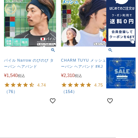
パイル Narrow のびのび タ
CHARM TUYU メッシュ タ
ーバン ヘアバンド
ーバン ヘアバンド #KJ
¥
1,540
¥
2,310
税込
税込
4.74
4.75
（76）
（154）