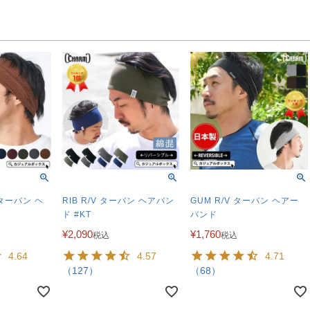
 ターバン ヘ
RIB R/V ターバン ヘアバン
GUM R/V ターバン ヘアー
ド #KT
バンド
¥
2,090
¥
1,760
税込
税込
4.64
4.57
4.71
（127）
（68）