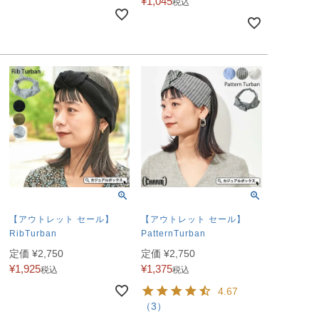
¥
1,045
税込
【アウトレット セール】
【アウトレット セール】
RibTurban
PatternTurban
定価
¥
2,750
定価
¥
2,750
¥
1,925
¥
1,375
税込
税込
4.67
（3）