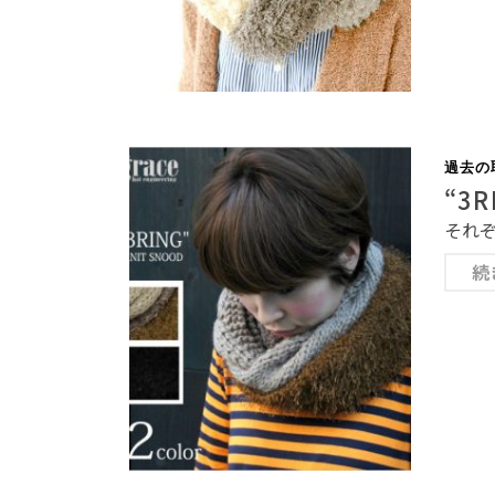
過去の
“3
それぞ
続