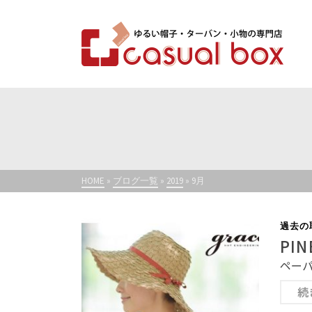
HOME
»
ブログ一覧
»
2019
»
9月
過去の
PI
ペーパ
続