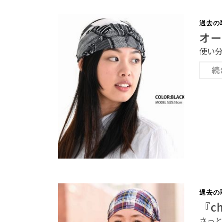
過去の
オー
使い
続
過去の
『c
さっ