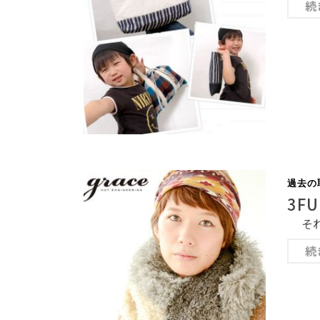
続
過去の
3F
それ
続