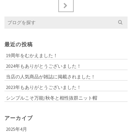
投
稿
の
Search
ペ
for:
ー
ジ
最近の投稿
送
り
19周年をむかえました！
2024年もありがとうございました！
当店の人気商品が雑誌に掲載されました！
2023年もありがとうございました！
シンプルこそ万能/秋冬と相性抜群ニット帽
アーカイブ
2025年4月