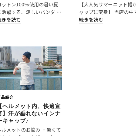
コットン100％使用の暑い夏
【大人気サマーニット帽
に活躍する、涼しいバンダ …
ャップに変身】 当店の中で
続きを読む
続きを読む
商品紹介
【ヘルメット内、快適宣
言】汗が垂れないインナ
ーキャップ♪
ヘルメットのお悩み ・暑くて