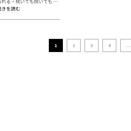
蒸れる・拭いても拭いても …
続きを読む
1
2
3
4
…
投
稿
の
ペ
ー
ジ
送
り