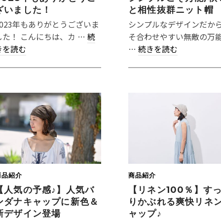
ざいました！
と相性抜群ニット帽
2023年もありがとうございま
シンプルなデザインだか
した！ こんにちは、カ …
続
そ合わせやすい無敵の万
きを読む
…
続きを読む
商品紹介
商品紹介
【人気の予感♪】人気バ
【リネン100％】す
ンダナキャップに新色＆
りかぶれる爽快リネ
新デザイン登場
ャップ♪