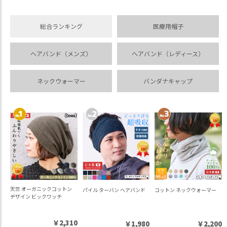
ス
タ
ッ
総合ランキング
医療用帽子
フ
小
ヘアバンド（メンズ）
ヘアバンド（レディース）
話
返
ネックウォーマー
バンダナキャップ
品
・
交
換
無
料
キ
ャ
ン
ペ
天竺 オーガニックコットン
パイル ターバン ヘアバンド
コットン ネックウォーマー
ー
デザイン ビックワッチ
ン
￥2,310
￥1,980
￥2,200