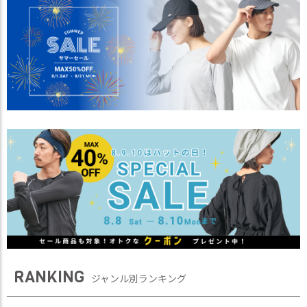
商
品
ラ
ッ
ピ
ン
グ
お
客
様
の
お
声
Instagram
RANKING
ジャンル別ランキング
Youtube