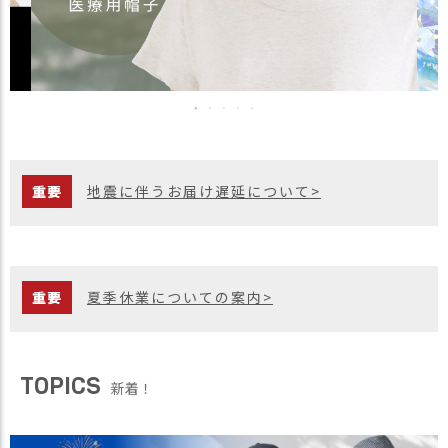
）
商
品
カ
テ
ゴ
リ
重要
地震に伴うお届け遅延について>
閲
覧
履
歴
重要
夏季休業についての案内>
買
い
物
か
TOPICS
ご
新着！
新
作