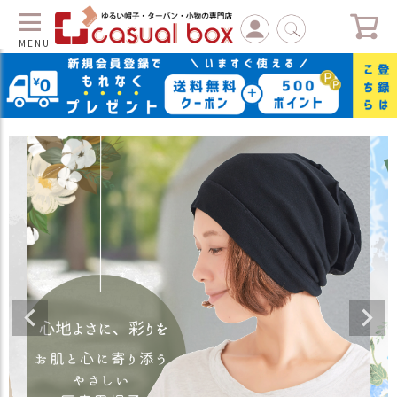
MENU
C
L
O
S
E
マ
イ
ペ
ー
ジ
（
新
規
会
員
登
録