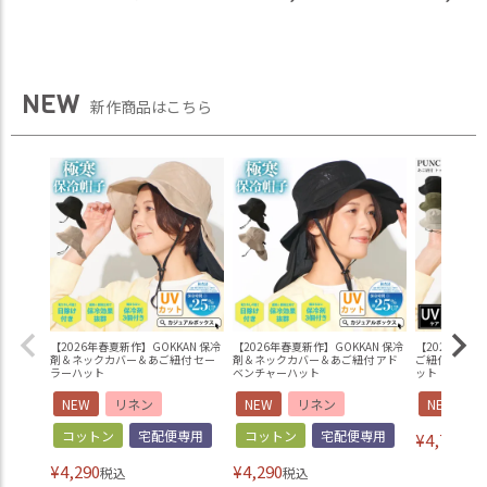
NEW
新作商品はこちら
【2026年春夏新作】GOKKAN 保冷
【2026年春夏新作】GOKKAN 保冷
【2026年春夏
剤＆ネックカバー＆あご紐付 セー
剤＆ネックカバー＆あご紐付 アド
ご紐付 トップ
ラーハット
ベンチャーハット
ット
NEW
リネン
NEW
リネン
NEW
コットン
宅配便専用
コットン
宅配便専用
¥
4,730
税
¥
4,290
¥
4,290
税込
税込