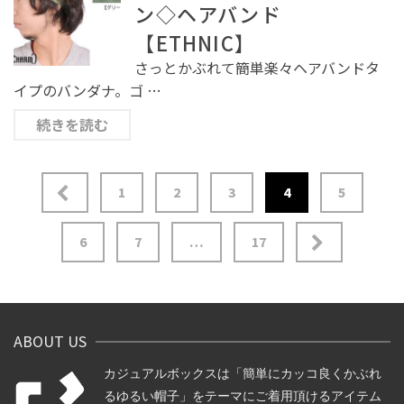
ン◇ヘアバンド
【ETHNIC】
さっとかぶれて簡単楽々ヘアバンドタ
イプのバンダナ。ゴ …
続きを読む
1
2
3
4
5
投
6
7
…
17
稿
の
ペ
ー
ABOUT US
ジ
送
カジュアルボックスは「簡単にカッコ良くかぶれ
り
るゆるい帽子」をテーマにご着用頂けるアイテム