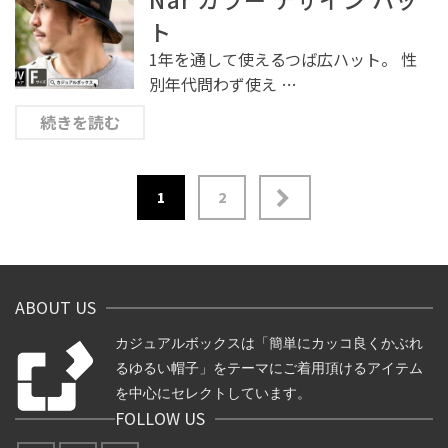
ト
1年を通して使えるつば広ハット。 性
別年代問わず使え …
続きを読む
1
2
投
稿
の
ABOUT US
ペ
ー
カジュアルボックスは「簡単にカッコ良くかぶれ
ジ
るゆるい帽子」をテーマにご着用頂けるアイテム
送
を中心にセレクトしています。
FOLLOW US
り