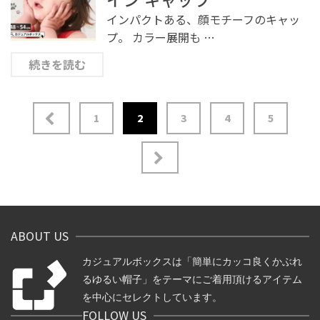
インパクトある、顔モチーフのキャッ
プ。 カラー展開も …
続きを読む
1
2
3
4
5
投
稿
の
ペ
ー
ABOUT US
ジ
送
カジュアルボックスは「簡単にカッコ良くかぶれ
り
るゆるい帽子」をテーマにご着用頂けるアイテム
を中心にセレクトしています。
FOLLOW US