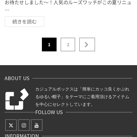
お待たせしました～！人気のルーズワッチがこの夏リニュ
…
続きを読む
1
2
投
稿
の
ABOUT US
ペ
ー
カジュアルボックスは「簡単にカッコ良くかぶれ
ジ
るゆるい帽子」をテーマにご着用頂けるアイテム
送
を中心にセレクトしています。
FOLLOW US
り
INFORMATION