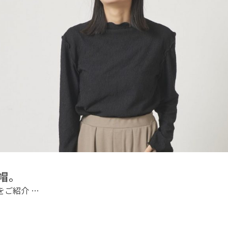
帽。
をご紹介 …