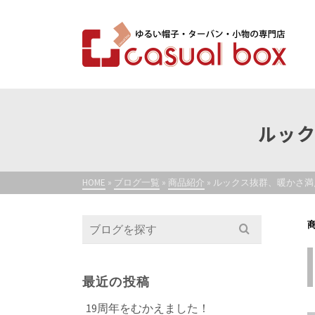
ルッ
HOME
»
ブログ一覧
»
商品紹介
»
ルックス抜群、暖かさ満
Search
for:
最近の投稿
19周年をむかえました！