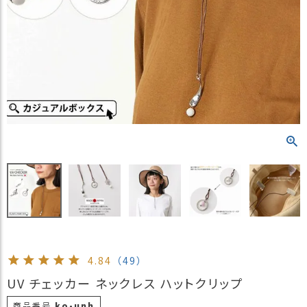
）
商
品
カ
テ
ゴ
リ
閲
覧
履
歴
買
い
物
か
4.84
（49）
ご
UV チェッカー ネックレス ハットクリップ
新
作
商品番号
ko-unh