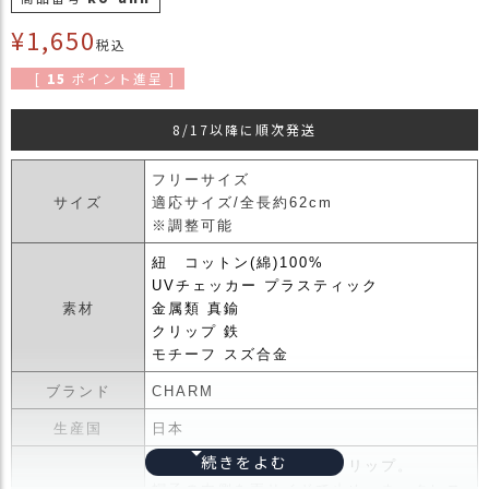
商
¥
1,650
品
税込
[
15
ポイント進呈 ]
ラ
ッ
ピ
8/17以降に順次発送
ン
グ
フリーサイズ
サイズ
適応サイズ/全長約62cm
お
※調整可能
客
様
紐 コットン(綿)100%
の
UVチェッカー プラスティック
お
素材
金属類 真鍮
声
クリップ 鉄
モチーフ スズ合金
ブランド
CHARM
Instagram
生産国
日本
Youtube
アクセサリー感覚の帽子クリップ。