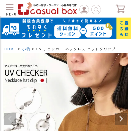
MENU
C
L
O
S
HOME
小物
UV チェッカー ネックレス ハットクリップ
E
マ
イ
ペ
ー
ジ
（
新
規
会
員
登
録