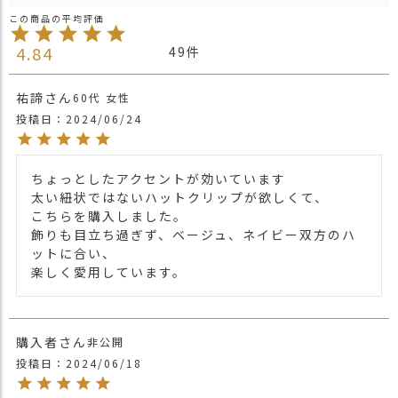
帽子の内側を両サイドで止め、ネックレス
ス
感覚で使えるサイズ調整可能のあご紐。
タ
最大の魅力はUVチェッカービーズ付き。
ッ
4.84
49
紫外線を浴びると白いビーズがパープルに
フ
変化することで首周りなどのUVの強弱が簡
小
祐諦
60代
女性
単に分かります。
話
投稿日
商品詳細
2024/06/24
しっかりとしたクリップで帽子をしっかり
返
挟むことができ、風で飛ばされる心配もあ
品
りません。
・
ちょっとしたアクセントが効いています

持っている帽子とコーディネートするのも
交
太い紐状ではないハットクリップが欲しくて、

楽しみになりそうなお洒落クリップで、ど
換
こちらを購入しました。

んな帽子にも合わせれます。
無
飾りも目立ち過ぎず、ベージュ、ネイビー双方のハ
帽子クリップとしても、マスクストラップ
料
ットに合い、

としても、1年を通して使えます。
キ
楽しく愛用しています。
ャ
・長時間濡れたままで重ねて置いたり、汗
ン
や雨などでぬれた時は他の衣料等に
ペ
移染する場合がございますのでお気を付け
購入者
ー
非公開
注意点
下さい。
ン
・多少実際のカラーと異なる場合がござい
投稿日
2024/06/18
ます。ご不安な事などございましたらお気
軽にお問い合わせ下さい。