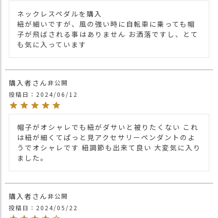
ネックレスペダルを購入

他のアクセサリーは
こちら
関連商品
紐が細いですが、風の強い時に自転車に乗っても帽
他の人気小物は
こちら
子が飛ばされる事はありません お洒落ですし、とて
も気に入っています
【カラー バリエーション】
・サークル CIRCLE
カラー
・フラワー 花 FLOWER
・ペタル PETAL
購入者
非公開
投稿日
2024/06/12
帽子がオシャレでも紐がダサいと被りたくない これ
は紐が細くてぱっと見アクセサリーペンダントのよ
うでオシャレです 紐調節も出来て良い 大変気に入り
ました。
購入者
非公開
投稿日
2024/05/22