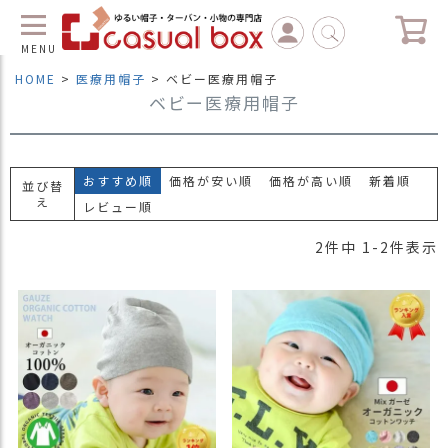
MENU
HOME
医療用帽子
ベビー医療用帽子
ベビー医療用帽子
C
L
O
S
E
おすすめ順
価格が安い順
価格が高い順
新着順
並び替
え
レビュー順
マ
イ
2
件中
1
-
2
件表示
ペ
ー
ジ
（
新
規
会
員
登
録