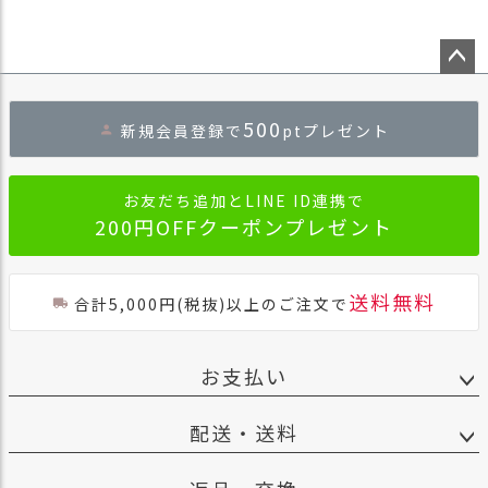
商
品
ラ
ペー
ッ
ジト
500
ピ
新規会員登録で
ptプレゼント
ップ
ン
へ
グ
お友だち追加とLINE ID連携で
お
200円OFFクーポンプレゼント
客
様
の
送料無料
合計5,000円(税抜)以上のご注文で
お
声
お支払い
Instagram
配送・送料
Youtube