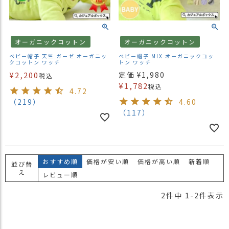
）
商
品
オーガニックコットン
オーガニックコットン
カ
ベビー帽子 天竺 ガーゼ オーガニッ
ベビー帽子 MIX オーガニックコッ
テ
クコットン ワッチ
トン ワッチ
ゴ
¥
2,200
定価
¥
1,980
税込
リ
¥
1,782
税込
4.72
（219）
4.60
閲
（117）
覧
履
歴
買
おすすめ順
価格が安い順
価格が高い順
新着順
い
並び替
え
物
レビュー順
か
2
件中
1
-
2
件表示
ご
新
作