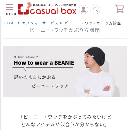
MENU
HOME
カスタマーサービス
ビーニー・ワッチかぶり方講座
ビーニー・ワッチかぶり方講座
C
L
O
S
E
マ
イ
ペ
ー
ジ
（
新
規
会
「ビーニー・ワッチをかぶってみたいけど
員
登
どんなアイテムが似合うが分からない」
録