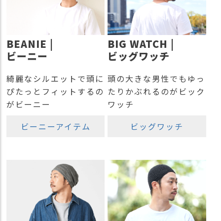
商
品
ラ
BEANIE |
BIG WATCH |
ッ
ビーニー
ビッグワッチ
ピ
ン
綺麗なシルエットで頭に
頭の大きな男性でもゆっ
グ
ぴたっとフィットするの
たりかぶれるのがビック
お
がビーニー
ワッチ
客
様
ビーニーアイテム
ビッグワッチ
の
お
声
Instagram
Youtube