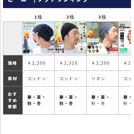
1位
2位
3位
価格
￥2,200
￥2,310
￥2,200
￥2,
素材
コットン
コットン
リネン
コッ
おす
春・夏・
春・夏・
春・夏・
春・
すめ
秋・冬
秋・冬
秋・冬
秋・
季節