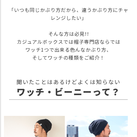
）
「いつも同じかぶり方だから、違うかぶり方にチャ
レンジしたい」
商
品
カ
そんな方は必見!!
テ
カジュアルボックスでは帽子専門店ならでは
ゴ
ワッチ1つで出来る色んなかぶり方、
リ
そしてワッチの種類をご紹介！
閲
覧
履
歴
聞いたことはあるけどよくは知らない
ワッチ・ビーニーって？
買
い
物
か
ご
新
作