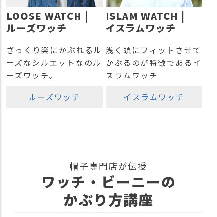
ス
LOOSE WATCH |
ISLAM WATCH |
タ
ッ
ルーズワッチ
イスラムワッチ
フ
小
ざっくり楽にかぶれるル
浅く頭にフィットさせて
話
ーズなシルエットなのル
かぶるのが特徴であるイ
ーズワッチ。
スラムワッチ
返
品
・
ルーズワッチ
イスラムワッチ
交
換
無
料
キ
ャ
帽子専門店が伝授
ン
ワッチ・ビーニーの
ペ
ー
かぶり方講座
ン