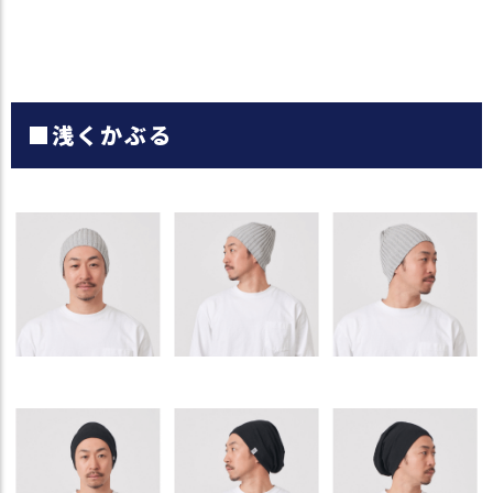
■浅くかぶる