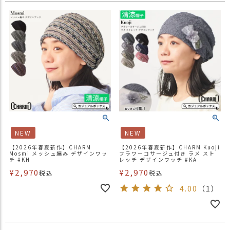
NEW
NEW
【2026年春夏新作】CHARM
【2026年春夏新作】CHARM Kuoji
Mosmi メッシュ編み デザインワッ
フラワーコサージュ付き ラメ スト
チ #KH
レッチ デザインワッチ #KA
¥
2,970
¥
2,970
税込
税込
4.00
（1）