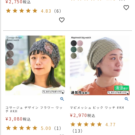
¥
2,750
税込
4.83
（6）
コサージュ デザイン フラワー ワッ
マピメッシュ ビック ワッチ #KH
チ #KH
¥
2,970
税込
¥
3,080
税込
4.77
5.00
（1）
（13）