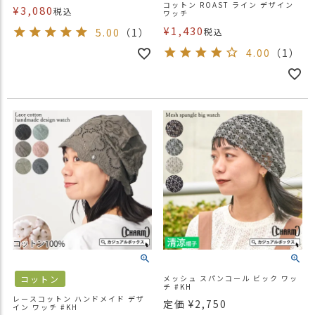
コットン ROAST ライン デザイン
¥
3,080
税込
ワッチ
¥
1,430
5.00
（1）
税込
4.00
（1）
コットン
メッシュ スパンコール ビック ワッ
チ #KH
レースコットン ハンドメイド デザ
定価
¥
2,750
イン ワッチ #KH