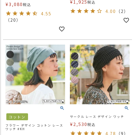
¥
1,925
税込
¥
3,080
税込
4.00
（2）
4.55
（20）
コットン
サークル レース デザイン ワッチ
¥
2,530
税込
フラワー デザイン コットン レース
ワッチ #KH
4.78
（9）