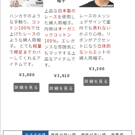
ス
タ
上品な
日本製の
ハンカチのよう
レースのメッシ
ッ
レース
を使用し
な手触り、
コッ
ュデザインで室
フ
た婦人用帽子。
トン100％
で仕
内でも
蒸れない
小
内側は
オーガニ
上げた
レース
の
かぶり心地。リ
ックコットン
話
ような婦人用帽
ボンがアクセン
100％
。エレガ
子。 とても
軽量
トになり
立体的
返
ンスな雰囲気に
で
襟足までカバ
なシルエット
の
品
もマッチする上
ー
してくれるア
婦人用帽子。
品なアイテムで
・
イテムです。
す。
交
￥
3,300
換
￥
3,080
￥
3,410
無
詳細を見る
料
詳細を見る
詳細を見る
キ
ャ
ン
ペ
ー
ン
おすすめ順
価格が安い順
価格が高い順
新着順