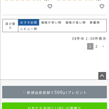
おすすめ順
価格が安い順
価格が高い順
新着順
並び替
え
レビュー順
34
件中
1
-
30
件表示
1
2
ペー
ジト
500
新規会員登録で
ptプレゼント
ップ
へ
お友だち追加とLINE ID連携で