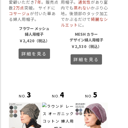
愛顧いただき
7年
。販売点
用帽子。
通気性
があり室
商
数
2万点
突破。 サイドに
内でも
蒸れない
かぶり心
品
コサージュ
が付いた華あ
地。後頭部のタック加工
る婦人用帽子。
でかぶるだけで
綺麗なシ
ラ
ルエット
に。
ッ
フラワー メッシュ
ピ
婦人用帽子
MESH カラー
ン
デザイン婦人用帽子
￥
2,420
（税込）
グ
￥
2,530
（税込）
詳細を見る
お
詳細を見る
客
様
の
お
声
3
4
5
NO.
NO.
NO.
Instagram
Youtube