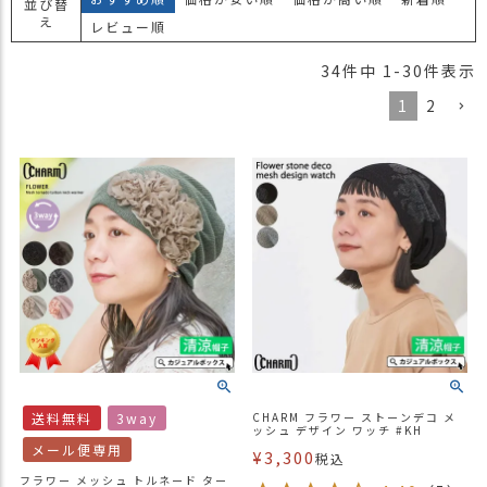
並び替
え
レビュー順
34
件中
1
-
30
件表示
1
2
送料無料
3way
CHARM フラワー ストーンデコ メ
ッシュ デザイン ワッチ #KH
メール便専用
¥
3,300
税込
フラワー メッシュ トルネード ター