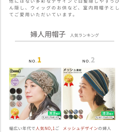
他にはない多彩なデザインで白髪隠しやすっぴ
）
ん隠し、ウィッグのお供など、室内用帽子とし
てご愛用いただいています。
商
品
カ
婦人用帽子
人気ランキング
テ
ゴ
リ
1
2
閲
NO.
NO.
覧
履
歴
買
い
物
か
ご
新
幅広い年代で
人気NO,1
ご
メッシュデザイン
の婦人
作