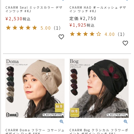
CHARM Seal ミックスカラー デザ
CHARM HAO オールメッシュ デザ
インワッチ #KJ
イン ワッチ #KJ
¥
2,530
定価
¥
2,750
税込
¥
1,925
税込
5.00
（1）
4.00
（1）
CHARM Doma フラワー コサージュ
CHARM Bog クラシカル フラワーポ
デザイン ワッチ #KH
イント デザイン ワッチ #KJ