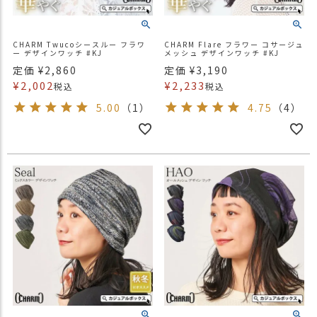
CHARM Twucoシースルー フラワ
CHARM Flare フラワー コサージュ
ー デザインワッチ #KJ
メッシュ デザインワッチ #KJ
定価
¥
2,860
定価
¥
3,190
¥
2,002
¥
2,233
税込
税込
5.00
（1）
4.75
（4）