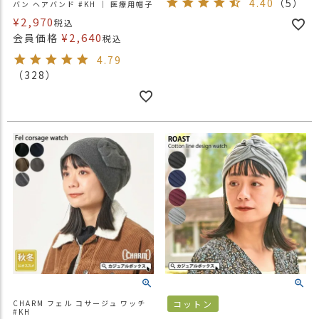
4.40
（5）
バン ヘアバンド #KH ｜ 医療用帽子
¥
2,970
税込
¥
2,640
会員価格
税込
4.79
（328）
CHARM フェル コサージュ ワッチ
コットン
#KH