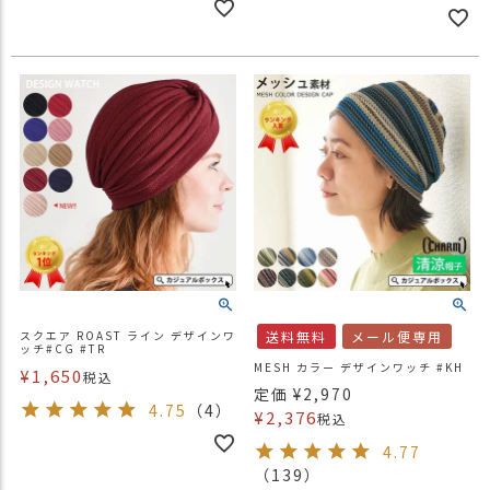
スクエア ROAST ライン デザインワ
送料無料
メール便専用
ッチ#CG #TR
MESH カラー デザインワッチ #KH
¥
1,650
税込
定価
¥
2,970
4.75
（4）
¥
2,376
税込
4.77
（139）