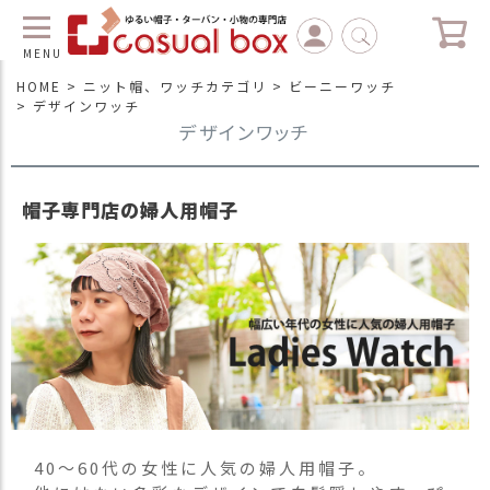
MENU
HOME
ニット帽、ワッチカテゴリ
ビーニーワッチ
デザインワッチ
デザインワッチ
C
L
O
S
E
帽子専門店の婦人用帽子
マ
イ
ペ
ー
ジ
（
新
規
会
員
登
40～60代の女性に人気の婦人用帽子。
録