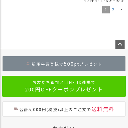
42
件中
1
-
30
件表示
1
2
ペー
ジト
500
新規会員登録で
ptプレゼント
ップ
へ
お友だち追加とLINE ID連携で
200円OFFクーポンプレゼント
送料無料
合計5,000円(税抜)以上のご注文で