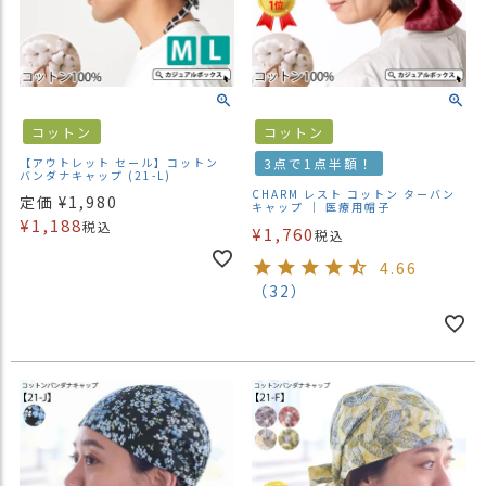
コットン
コットン
【アウトレット セール】コットン
3点で1点半額！
バンダナキャップ (21-L)
CHARM レスト コットン ターバン
定価
¥
1,980
キャップ ｜ 医療用帽子
¥
1,188
税込
¥
1,760
税込
4.66
（32）