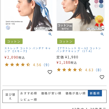
コットン
コットン
ストレッチ コットン バンダナ キャ
【アウトレット セール】コットン
ップ 【スモーク】
バンダナキャップ （17-A)
¥
2,090
定価
¥
1,980
税込
¥
1,188
税込
4.56
（9）
4.63
（8）
おすすめ順
価格が安い順
価格が高い順
新着順
並び替
え
レビュー順