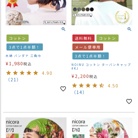
コットン
送料無料
コットン
3点で1点半額！
メール便専用
木綿 バンダナ 三角巾
3点で1点半額！
¥
1,980
税込
NOINU コットン ターバンキャップ
#KJ
4.90
¥
2,200
税込
（21）
4.50
（14）