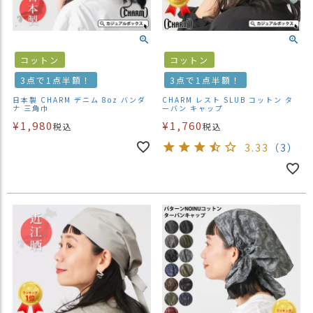
ス
タ
ッ
フ
コットン
コットン
小
3点で1点半額！
3点で1点半額！
話
日本製 CHARM デニム 8oz バンダ
CHARM レスト SLUB コットン タ
返
ナ 三角巾
ーバン キャップ
品
¥
1,980
¥
1,760
税込
税込
・
3.33
（3）
交
換
無
料
キ
ャ
ン
ペ
ー
ン