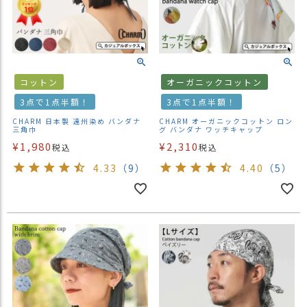
コットン
オーガニックコットン
3点で1点半額！
3点で1点半額！
CHARM 日本製 遠州染め バンダナ
CHARM オーガニックコットン ロン
三角巾
グ バンダナ ワッチキャップ
¥
1,980
¥
2,310
税込
税込
4.33
（9）
4.40
（5）