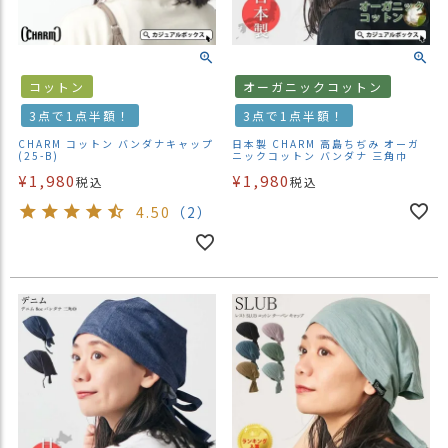
商
品
ラ
コットン
オーガニックコットン
ッ
3点で1点半額！
3点で1点半額！
ピ
ン
CHARM コットン バンダナキャップ
日本製 CHARM 高島ちぢみ オーガ
(25-B)
ニックコットン バンダナ 三角巾
グ
¥
1,980
¥
1,980
税込
税込
お
4.50
（2）
客
様
の
お
声
Instagram
Youtube