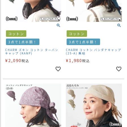
）
商
品
カ
コットン
コットン
テ
ゴ
3点で1点半額！
3点で1点半額！
リ
CHARM ズキン コットン ターバン
CHARM コットン バンダナキャップ
キャップ (KANP)
(25-A) 無地
閲
¥
2,090
¥
1,980
税込
税込
覧
履
歴
買
い
物
か
ご
新
作