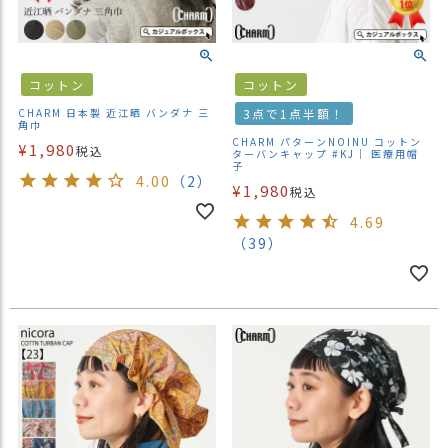
コットン
コットン
CHARM 日本製 近江晒 バンダナ 三
3点で1点半額！
角巾
CHARM パターンNOINU コットン
¥
1,980
税込
ターバンキャップ #KJ｜ 医療用帽
子
4.00
（2）
¥
1,980
税込
4.69
（39）