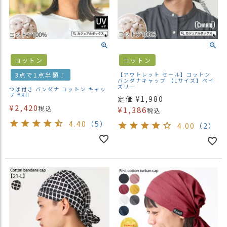
コットン
コットン
3点で1点半額！
【アウトレット セール】コットン
バンダナキャップ 【Lサイズ】ペイ
ズリー
つば付き バンダナ コットン キャッ
プ #KH
定価
¥
1,980
¥
2,420
税込
¥
1,386
税込
4.40
（5）
4.00
（2）