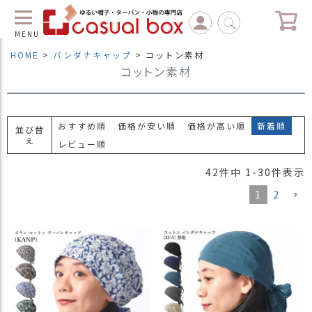
MENU
HOME
バンダナキャップ
コットン素材
コットン素材
C
L
O
S
E
おすすめ順
価格が安い順
価格が高い順
新着順
並び替
え
レビュー順
マ
イ
42
件中
1
-
30
件表示
ペ
ー
1
2
ジ
（
新
規
会
員
登
録