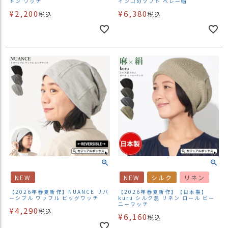
トン ワッチ
インコのソフト ベレー帽
¥
2,200
¥
6,380
税込
税込
NEW
NEW
シルク
リネン
【2026年春夏新作】NUANCE リバ
【2026年春夏新作】【日本製】
ーシブル ワッフル ビッグワッチ
kuru シルク混 リネン ロール ビー
ニーワッチ
¥
4,290
税込
¥
6,160
税込