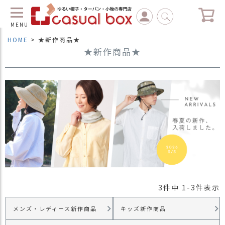
MENU
HOME
★新作商品★
★新作商品★
C
L
O
S
E
マ
イ
ペ
ー
ジ
（
新
規
3
件中
1
-
3
件表示
会
員
メンズ・レディース新作商品
キッズ新作商品
登
録