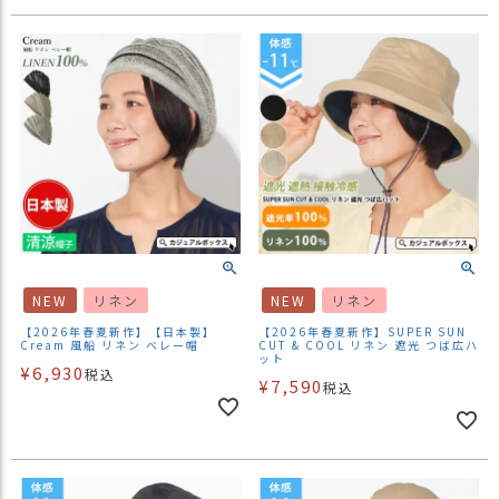
NEW
リネン
NEW
リネン
【2026年春夏新作】【日本製】
【2026年春夏新作】SUPER SUN
Cream 風船 リネン ベレー帽
CUT & COOL リネン 遮光 つば広ハ
ット
¥
6,930
税込
¥
7,590
税込