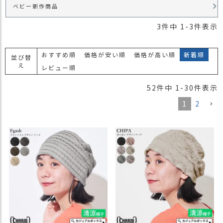
ベビー新作商品
）
3
件中
1
-
3
件表示
商
品
カ
おすすめ順
価格が安い順
価格が高い順
新着順
並び替
テ
え
レビュー順
ゴ
リ
52
件中
1
-
30
件表示
閲
1
2
覧
履
歴
買
い
物
か
ご
新
作