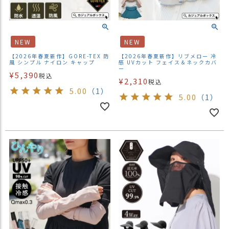
NEW
NEW
【2026年春夏新作】GORE-TEX 防
【2026年春夏新作】リブメロー 冷
風 シンプル ナイロン キャップ
感 UVカット フェイス＆ネックカバ
ー
¥
5,390
税込
¥
2,310
税込
5.00
（1）
5.00
（1）