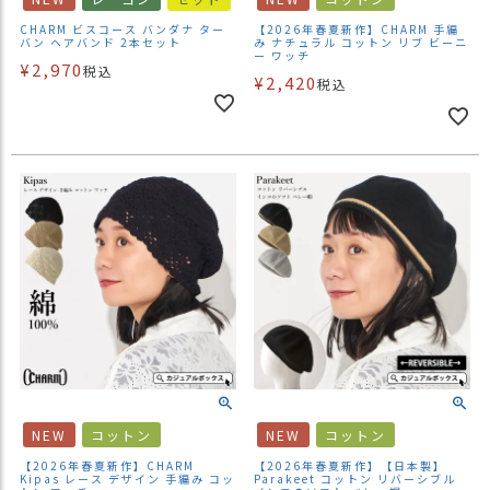
ス
CHARM ビスコース バンダナ ター
【2026年春夏新作】CHARM 手編
タ
バン ヘアバンド 2本セット
み ナチュラル コットン リブ ビーニ
ー ワッチ
ッ
¥
2,970
税込
フ
¥
2,420
税込
小
話
返
品
・
交
換
無
料
キ
ャ
ン
ペ
ー
NEW
コットン
NEW
コットン
ン
【2026年春夏新作】CHARM
【2026年春夏新作】【日本製】
Kipas レース デザイン 手編み コッ
Parakeet コットン リバーシブル