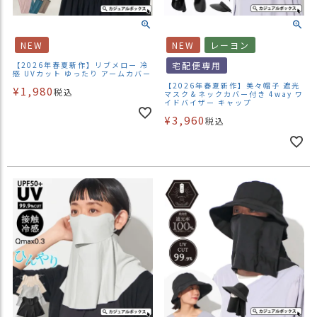
NEW
NEW
レーヨン
【2026年春夏新作】リブメロー 冷
宅配便専用
感 UVカット ゆったり アームカバー
【2026年春夏新作】美々帽子 遮光
¥
1,980
税込
マスク＆ネックカバー付き 4way ワ
イドバイザー キャップ
¥
3,960
税込