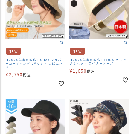
NEW
NEW
【2026年春夏新作】Silco シルバ
【2026年春夏新作】日本製 キャッ
ーコーティング UVカット つば広ハ
プ＆ハット ライナーテープ
ット
¥
1,650
税込
¥
2,750
税込