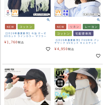
NEW
コットン
NEW
リネン
レーヨン
【2026年春夏新作】今治 ガーゼ
コットン
宅配便専用
UVカット ラインカラー マフラー
【2026年春夏新作】FUURIN パッ
¥
1,760
税込
チワーク UVカット キャスケット
¥
4,950
税込