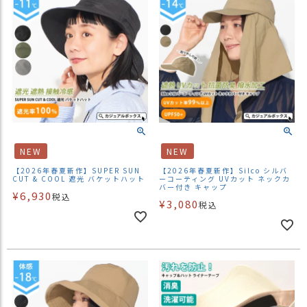
NEW
NEW
【2026年春夏新作】SUPER SUN
【2026年春夏新作】Silco シルバ
CUT & COOL 遮光 バケットハット
ーコーティング UVカット ネックカ
バー付き キャップ
¥
6,930
税込
¥
3,080
税込