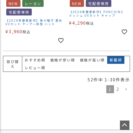
NEW
レーヨン
NEW
宅配便専用
宅配便専用
【2026年春夏新作】PUNCHING
メッシュ UVカット キャップ
【2026年春夏新作】美々帽子 遮光
¥
4,290
税込
UVカット ケープ一体型 ハット
¥
3,960
税込
おすすめ順
価格が安い順
価格が高い順
新着順
並び替
え
レビュー順
52
件中
1
-
30
件表示
1
2