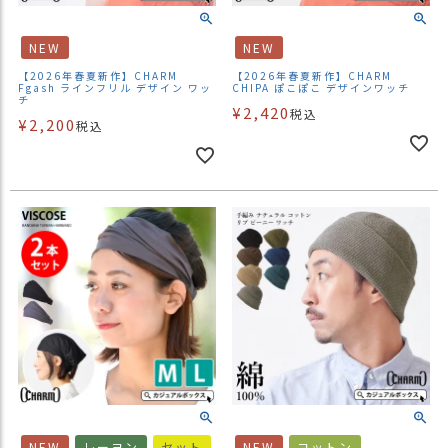
商
品
NEW
NEW
ラ
【2026年春夏新作】CHARM
【2026年春夏新作】CHARM
Fgash ラインフリル デザイン ワッ
CHIPA ぽこぽこ デザインワッチ
ッ
チ
¥
2,420
税込
ピ
¥
2,200
税込
ン
グ
お
客
様
の
お
声
Instagram
Youtube
NEW
レーヨン
セット
NEW
コットン