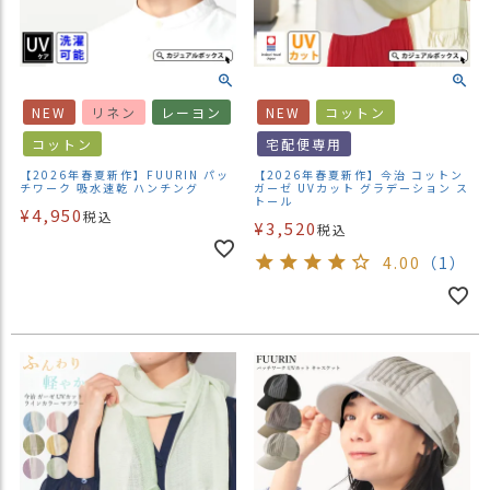
NEW
リネン
レーヨン
NEW
コットン
コットン
宅配便専用
【2026年春夏新作】FUURIN パッ
【2026年春夏新作】今治 コットン
チワーク 吸水速乾 ハンチング
ガーゼ UVカット グラデーション ス
トール
¥
4,950
税込
¥
3,520
税込
4.00
（1）