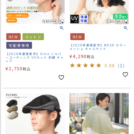
NEW
コットン
NEW
宅配便専用
【2026年春夏新作】MESH カラー
メッシュ キャスケット
【2026年春夏新作】Silco シルバ
¥
4,290
税込
ーコーティング UVカット 刺繍 キャ
ップ
5.00
（1）
¥
2,750
税込