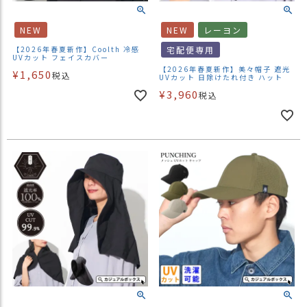
NEW
NEW
レーヨン
【2026年春夏新作】Coolth 冷感
宅配便専用
UVカット フェイスカバー
【2026年春夏新作】美々帽子 遮光
¥
1,650
税込
UVカット 日除けたれ付き ハット
¥
3,960
税込