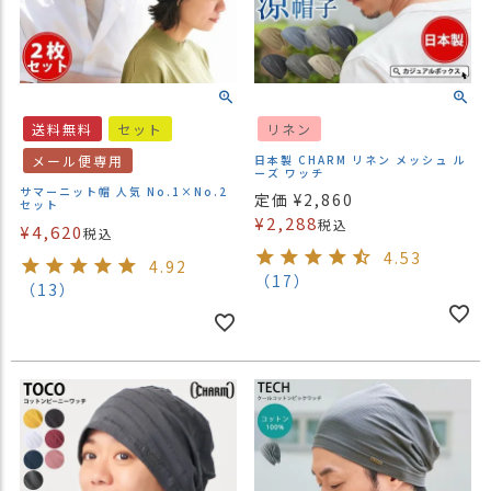
送料無料
セット
リネン
メール便専用
日本製 CHARM リネン メッシュ ル
ーズ ワッチ
サマーニット帽 人気 No.1×No.2
定価
¥
2,860
セット
¥
2,288
税込
¥
4,620
税込
4.53
4.92
（17）
（13）