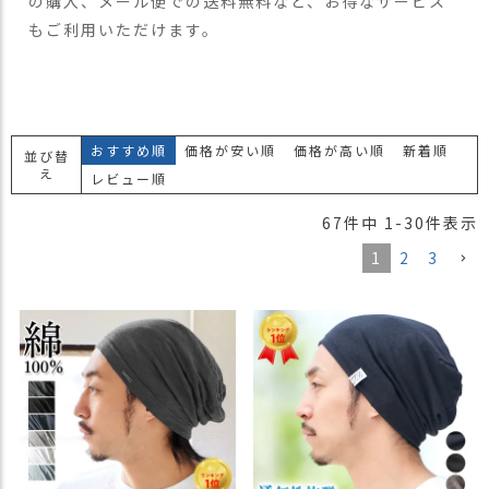
の購入、メール便での送料無料など、お得なサービス
もご利用いただけます。
おすすめ順
価格が安い順
価格が高い順
新着順
並び替
え
レビュー順
67
件中
1
-
30
件表示
1
2
3