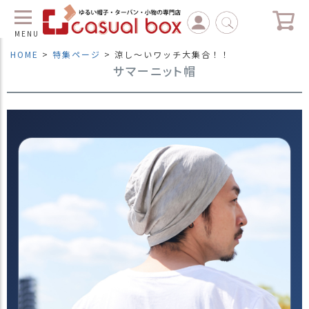
MENU
HOME
特集ページ
涼し～いワッチ大集合！！
サマーニット帽
C
L
O
S
E
マ
イ
ペ
ー
ジ
（
新
規
会
員
登
録