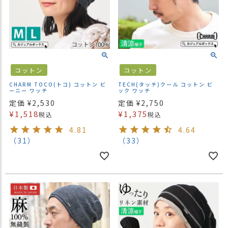
コットン
コットン
CHARM TOCO(トコ) コットン ビ
TECH(タッチ)クール コットン ビ
ーニー ワッチ
ック ワッチ
定価
¥
2,530
定価
¥
2,750
¥
1,518
¥
1,375
税込
税込
4.81
4.64
（31）
（33）