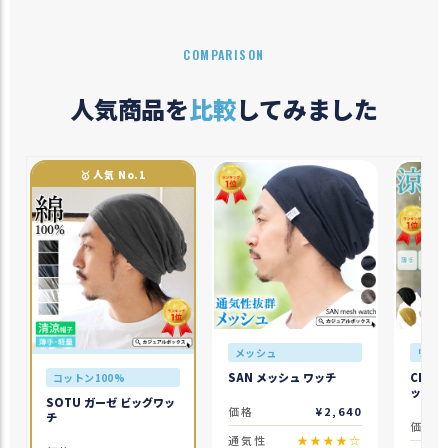
COMPARISON
人気商品を
比較
してみました
🥇 人気 No.1
メッシュ
リネン
SAN メッシュ ワッチ
CHAR
コットン100%
ックワ
SOTU ガーゼ ビッグワッ
価格
¥2,640
チ
価格
通気性
★★★★☆