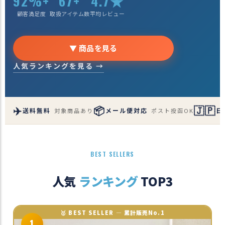
92%+
67+
4.7★
商
顧客満足度
取扱アイテム数
平均レビュー
品
ラ
▼ 商品を見る
ッ
ピ
人気ランキングを見る →
ン
グ
お
✈️
📦
🇯🇵
客
送料無料
メール便対応
日
対象商品あり
ポスト投函OK
様
の
お
声
BEST SELLERS
人気
ランキング
TOP3
Instagram
Youtube
🥇 BEST SELLER — 累計販売No.1
1