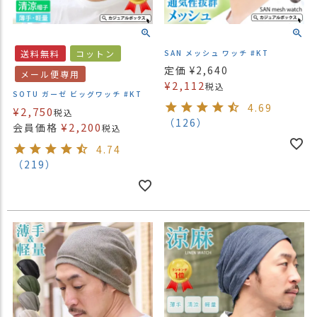
送料無料
コットン
SAN メッシュ ワッチ #KT
定価
¥
2,640
メール便専用
¥
2,112
税込
SOTU ガーゼ ビッグワッチ #KT
4.69
¥
2,750
税込
（126）
¥
2,200
会員価格
税込
4.74
（219）