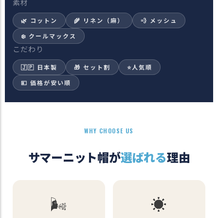
素材
🌿 コットン
🌾 リネン（麻）
💨 メッシュ
❄️ クールマックス
こだわり
🇯🇵 日本製
🎁 セット割
⭐人気順
💴 価格が安い順
WHY CHOOSE US
サマーニット帽が
選ばれる
理由
🌬️
☀️