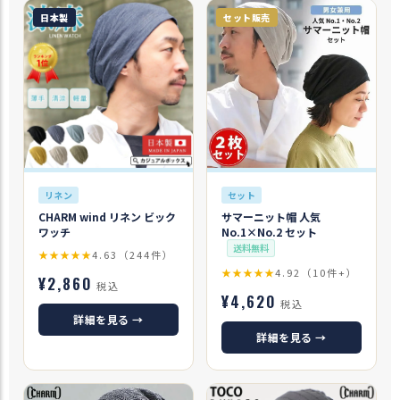
日本製
セット販売
リネン
セット
CHARM wind リネン ビック
サマーニット帽 人気
ワッチ
No.1×No.2 セット
送料無料
★★★★★
4.63（244件）
★★★★★
4.92（10件+）
¥2,860
税込
¥4,620
税込
詳細を見る →
詳細を見る →