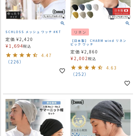
SCHLOSS メッシュ ワッチ #KT
リネン
定価
¥
2,420
【日本製】 CHARM wind リネン
ビック ワッチ
¥
1,694
税込
定価
¥
2,860
4.47
¥
2,002
税込
（226）
4.63
（252）