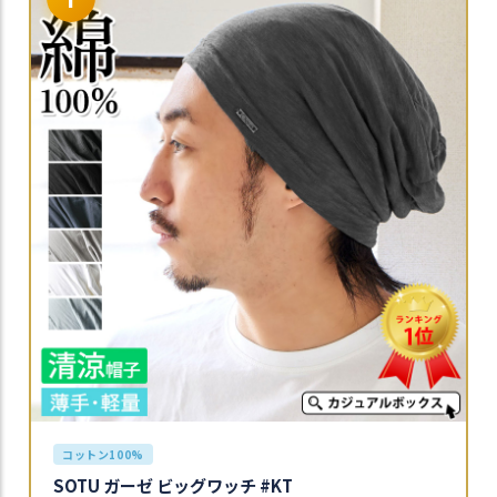
ス
タ
ッ
フ
小
話
返
品
・
交
換
無
料
キ
ャ
ン
ペ
ー
ン
コットン100%
SOTU ガーゼ ビッグワッチ #KT