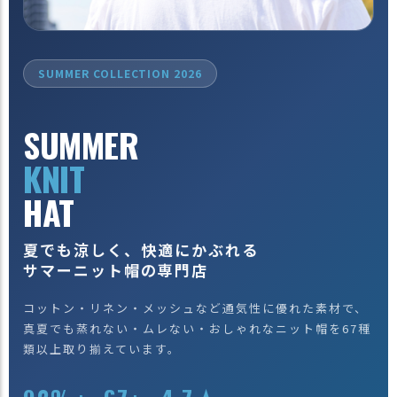
）
商
品
SUMMER COLLECTION 2026
カ
テ
ゴ
SUMMER
リ
KNIT
閲
覧
HAT
履
歴
夏でも涼しく、快適にかぶれる
買
サマーニット帽の専門店
い
物
コットン・リネン・メッシュなど通気性に優れた素材で、
か
真夏でも蒸れない・ムレない・おしゃれなニット帽を67種
ご
類以上取り揃えています。
新
作