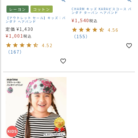
ス
レーヨン
コットン
CHARM キッズ KARAビスコース バ
タ
ンダナ ターバン ヘアバンド
ッ
【アウトレット セール】キッズ：バ
¥
1,540
税込
ンダナ ヘアバンド
フ
定価
¥
1,430
小
4.56
¥
1,001
話
税込
（155）
4.52
返
（167）
品
・
交
換
無
料
キ
ャ
ン
ペ
ー
ン