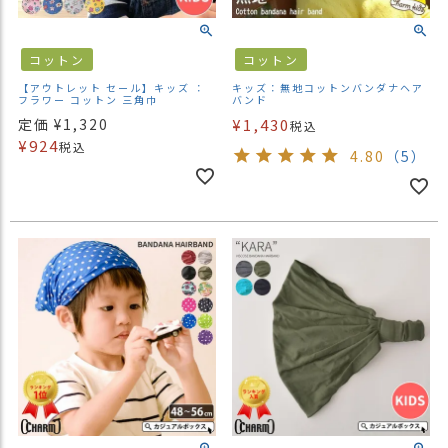
商
品
コットン
コットン
ラ
【アウトレット セール】キッズ ：
キッズ：無地コットンバンダナヘア
ッ
フラワー コットン 三角巾
バンド
ピ
定価
¥
1,320
¥
1,430
税込
ン
¥
924
税込
4.80
（5）
グ
お
客
様
の
お
声
Instagram
Youtube