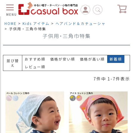
MENU
HOME
Kids アイテム
ヘアバンド＆カチューシャ
子供用・三角巾特集
子供用・三角巾特集
C
L
O
S
E
おすすめ順
価格が安い順
価格が高い順
新着順
並び替
マ
え
レビュー順
イ
ペ
7
件中
1
-
7
件表示
ー
ジ
（
新
規
会
員
登
録