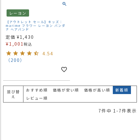
レーヨン
【アウトレット セール】キッズ：
marime フラワー レーヨン バンダ
ナ ヘアバンド
定価
¥
1,430
¥
1,001
税込
4.54
（200）
おすすめ順
価格が安い順
価格が高い順
新着順
並び替
え
レビュー順
7
件中
1
-
7
件表示