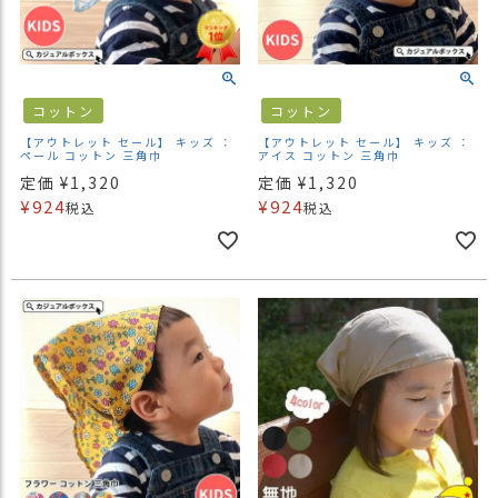
）
商
品
カ
コットン
コットン
テ
【アウトレット セール】 キッズ ：
【アウトレット セール】 キッズ ：
ゴ
ペール コットン 三角巾
アイス コットン 三角巾
リ
定価
¥
1,320
定価
¥
1,320
¥
924
¥
924
税込
税込
閲
覧
履
歴
買
い
物
か
ご
新
作