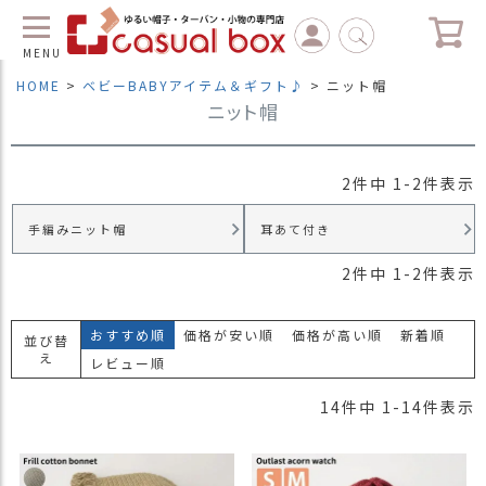
MENU
HOME
ベビーBABYアイテム＆ギフト♪
ニット帽
ニット帽
C
L
O
S
2
件中
1
-
2
件表示
E
手編みニット帽
耳あて付き
マ
イ
2
件中
1
-
2
件表示
ペ
ー
ジ
おすすめ順
価格が安い順
価格が高い順
新着順
並び替
（
え
レビュー順
新
規
14
件中
1
-
14
件表示
会
員
登
録