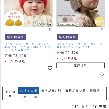
宅配便専用
宅配便専用
【アウトレット セール】コネクト・
【アウトレット セール】 ベビー ：
エム ベビー キッズ MAKI ベーシッ
ぼあ ポンポン ボンネット
ク ニット コビト帽
定価
¥
2,420
定価
¥
3,190
¥
1,210
税込
¥
1,595
税込
在庫切れ
おすすめ順
価格が安い順
価格が高い順
新着順
並び替
え
レビュー順
14
件中
1
-
14
件表示