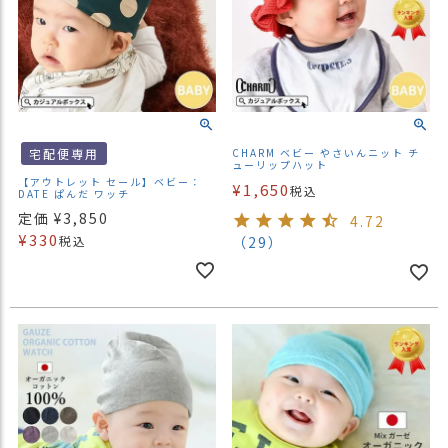
宅配便専用
CHARM ベビー やさいんニット チ
ューリップハット
【アウトレット セール】ベビー：
¥
1,650
税込
DATE ぱんだ ワッチ
定価
¥
3,850
4.72
¥
330
税込
（29）