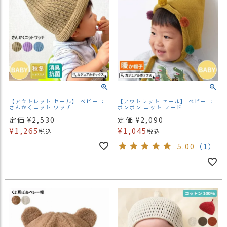
商
品
ラ
ッ
ピ
ン
グ
お
【アウトレット セール】 ベビー ：
【アウトレット セール】 ベビー ：
さんかくニット ワッチ
ポンポン ニット フード
客
定価
¥
2,530
定価
¥
2,090
様
¥
1,265
¥
1,045
税込
税込
の
お
5.00
（1）
声
Instagram
Youtube