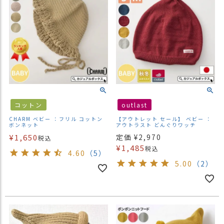
）
商
品
カ
テ
ゴ
リ
閲
コットン
outlast
覧
CHARM ベビー ：フリル コットン
【アウトレット セール】 ベビー ：
履
ボンネット
アウトラスト どんぐりワッチ
歴
¥
1,650
定価
¥
2,970
税込
¥
1,485
税込
買
4.60
（5）
い
5.00
（2）
物
か
ご
新
作