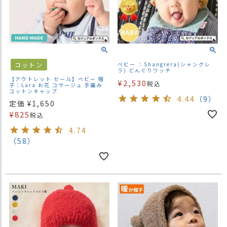
コットン
ベビー ：Shangrera(シャングレ
ラ) どんぐりワッチ
【アウトレット セール】ベビー 帽
¥
2,530
税込
子：Lara お花 コサージュ 手編み
コットンキャップ
4.44
（9）
定価
¥
1,650
¥
825
税込
4.74
（58）