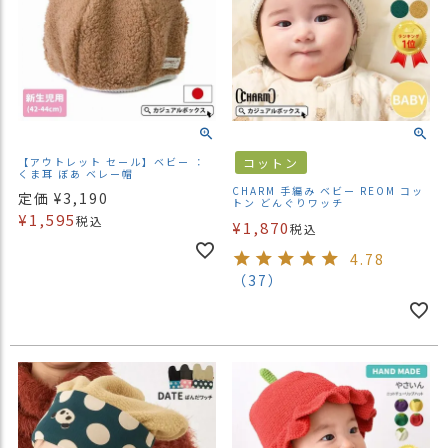
ス
タ
ッ
フ
小
話
返
【アウトレット セール】ベビー ：
コットン
品
くま耳 ぼあ ベレー帽
CHARM 手編み ベビー REOM コッ
・
定価
¥
3,190
トン どんぐりワッチ
交
¥
1,595
税込
¥
1,870
税込
換
無
4.78
料
（37）
キ
ャ
ン
ペ
ー
ン