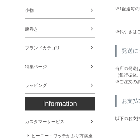
※1配送毎
小物
腹巻き
※代引きは
ブランドカテゴリ
発送に
特集ページ
当店の発送
（銀行振込
※ご注文の
ラッピング
お支払
Information
以下のお支
カスタマーサービス
ビーニー・ワッチかぶり方講座