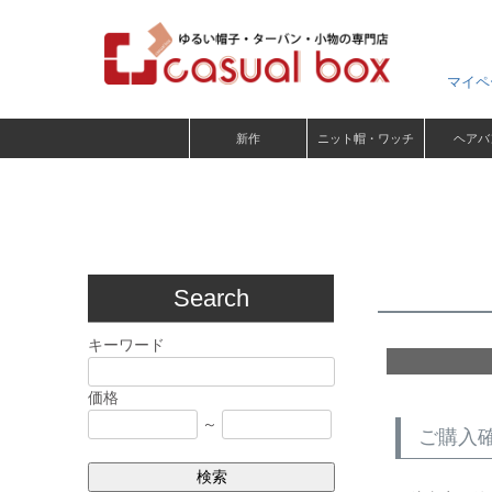
マイペ
新作
ニット帽・ワッチ
ヘアバ
Search
キーワード
価格
～
ご購入
検索