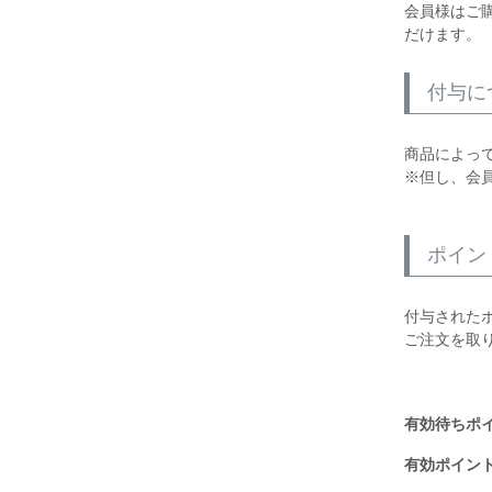
会員様はご
だけます。
付与に
商品によっ
※但し、会
ポイン
付与された
ご注文を取
有効待ちポ
有効ポイン