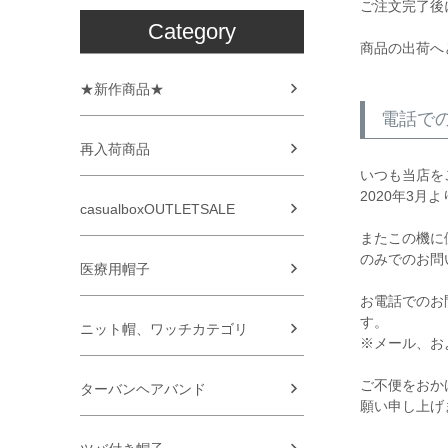
ご注文完了後
Category
商品の出荷へ
★新作商品★
電話で
再入荷商品
いつも当店を
2020年3
casualboxOUTLETSALE
またこの機に
のみでのお問
医療用帽子
お電話でのお
す。
ニット帽、ワッチカテゴリ
※メール、お
ご不便をおか
ターバンヘアバンド
願い申し上げ