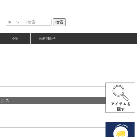
検索
小物
医療用帽子
ックス