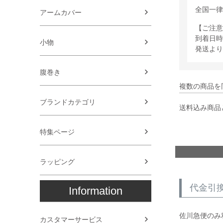
全国一
アームカバー
【ご注意
到着日時
小物
発送より
腹巻き
複数の商品を
ブランドカテゴリ
送料込み商品
特集ページ
ラッピング
代金引
Information
佐川急便のみ
カスタマーサービス