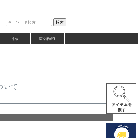
検索
小物
医療用帽子
ついて
て