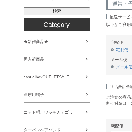
通常・
検索
配送サービ
Category
以下がご利用
★新作商品★
宅配便
宅配便
再入荷商品
メール便
メール
casualboxOUTLETSALE
商品合計金
医療用帽子
ご注文の商品
割引対象は、
ニット帽、ワッチカテゴリ
宅配便
ターバンヘアバンド