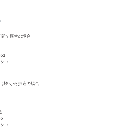
込
行間で振替の場合
51
ーシュ
行以外から振込の場合
普通
85
ーシュ