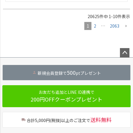
20625
件中
1
-
10
件表示
1
2
…
2063
ペー
ジト
500
新規会員登録で
ptプレゼント
ップ
へ
お友だち追加とLINE ID連携で
200円OFFクーポンプレゼント
送料無料
合計5,000円(税抜)以上のご注文で