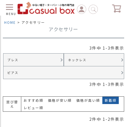
MENU
HOME
アクセサリー
アクセサリー
C
L
O
S
3
件中
1
-
3
件表示
E
ブレス
ネックレス
マ
イ
ペ
ピアス
ー
3
件中
1
-
3
件表示
ジ
（
新
おすすめ順
価格が安い順
価格が高い順
新着順
並び替
規
え
レビュー順
会
員
2
件中
1
-
2
件表示
登
録