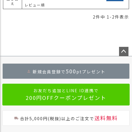
え
商
レビュー順
品
2
件中
1
-
2
件表示
ラ
ッ
ピ
ン
グ
お
ペー
客
ジト
500
様
新規会員登録で
ptプレゼント
ップ
の
へ
お
声
お友だち追加とLINE ID連携で
200円OFFクーポンプレゼント
Instagram
送料無料
合計5,000円(税抜)以上のご注文で
Youtube