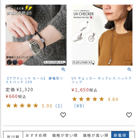
）
商
品
カ
テ
ゴ
リ
閲
覧
履
【アウトレット セール】 静電気リ
UV チェッカー ネックレス ハットク
歴
ストバンド 100
リップ
定価
¥
1,320
¥
1,650
税込
買
¥
660
税込
い
4.84
物
5.00
（1）
（49）
か
ご
新
おすすめ順
価格が安い順
価格が高い順
新着順
作
並び替