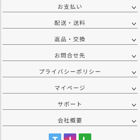
ス
お支払い
タ
ッ
配送・送料
フ
小
話
返品・交換
返
お問合せ先
品
・
交
プライバシーポリシー
換
無
マイページ
料
キ
ャ
サポート
ン
ペ
会社概要
ー
ン