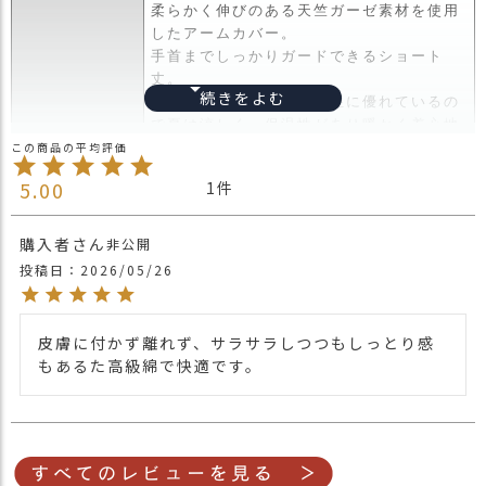
ス
柔らかく伸びのある天竺ガーゼ素材を使用
タ
したアームカバー。
ッ
手首までしっかりガードできるショート
フ
丈。
小
コットンは通気性・吸湿性に優れているの
話
で夏は涼しく、保温性があり暖かく着心地
がよいので冬は暖かいのがポイント。
返
手洗いで洗濯できるので、夏場は紫外線対
5.00
1
品
策や、室内の冷房対策。
・
心地よい肌触りで肌を刺すようなチクチク
交
がありませんので、肌の弱い方でも安心し
購入者
非公開
換
て使えます。
投稿日
2026/05/26
無
UVカット 最大遮蔽率 99.9%・紫外線防止
料
指数 UPF50+(検査済)
キ
日差しをしっかりと遮断し、紫外線から大
皮膚に付かず離れず、サラサラしつつもしっとり感
ャ
商品詳細
切なあなたのお肌を守ります。
もあるた高級綿で快適です。
ン
もともと、布地にはかなりの量の紫外線カ
ペ
ットの性質が備わっています。
ー
その為、特殊な加工をしなくても、UVカッ
ン
ト機能があります。
＊UPFとは…紫外線対策の先進国であるオ