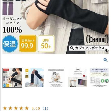
）
商
品
カ
テ
ゴ
リ
閲
覧
履
歴
買
い
物
か
ご
新
5.00
（1）
作