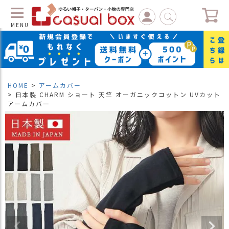
MENU
C
L
O
S
HOME
アームカバー
E
日本製 CHARM ショート 天竺 オーガニックコットン UVカット
アームカバー
マ
イ
ペ
ー
ジ
（
新
規
会
員
登
録