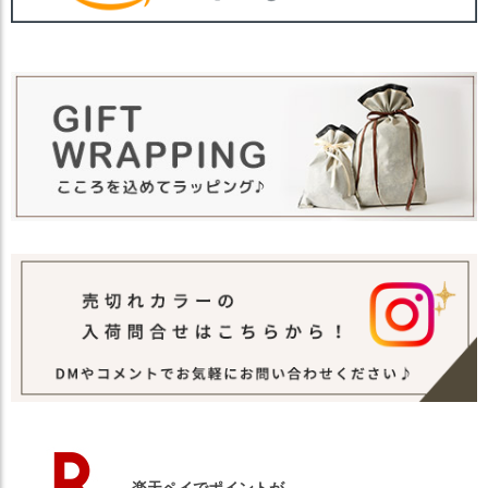
【カラー バリエーション】
・ブラック 黒色 BLACK
・ブラウン 茶色 BROWN
・クリームグレー CREAM GRAY
カラー
・ダークグレー 灰色 DARK GRAY
・ライトグレー ねずみ色 LIGHT GRAY
・ネイビー 紺色 NAVY
・パープル 紫色 PURPLE