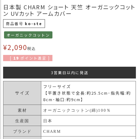
商
日本製 CHARM ショート 天竺 オーガニックコット
品
ン UVカット アームカバー
ラ
商品番号
ko-ste
ッ
オーガニックコットン
ピ
ン
¥
2,090
税込
グ
[
19
ポイント進呈 ]
お
客
3営業日以内に発送
様
の
フリーサイズ
お
サイズ
【平置き状態で全長:約25.5cm･指先幅:約
声
8cm･袖口:約9cm】
素材
オーガニックコットン(綿)100％
Instagram
生産国
日本
Youtube
ブランド
CHARM