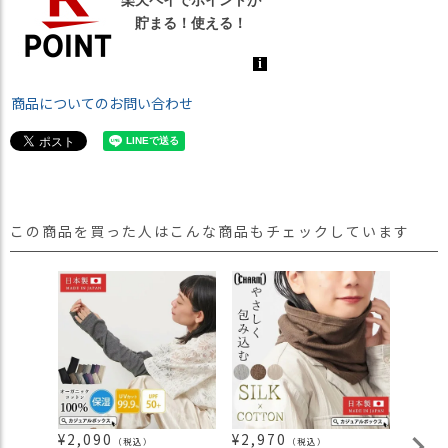
商品についてのお問い合わせ
この商品を買った人はこんな商品もチェックしています
¥
2,090
¥
2,970
¥
1,9
（税込）
（税込）