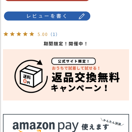
ーストラリアやニュージーランドで用いら
れているUVカットの世界的基準値のことを
示します。
UPFは数値で表示され、UPF50+が最高値
です。
5.00
（1）
※認証機関より認証されたオーガニックコ
期間限定！開催中！
ットンを使用しております。
※生地の入荷時期により色の濃さ等が異な
ります。
・長時間濡れたままで重ねて置いたり、汗
や雨などでぬれた時は他の衣料等に
移染する場合がございますのでお気を付け
注意点
下さい。
・多少実際のカラーと異なる場合がござい
ます。ご不安な事などございましたらお気
軽にお問い合わせ下さい。
他のオーガニックコットンアイテムは
こち
ら
関連商品
他の人気アームカバーは
こちら