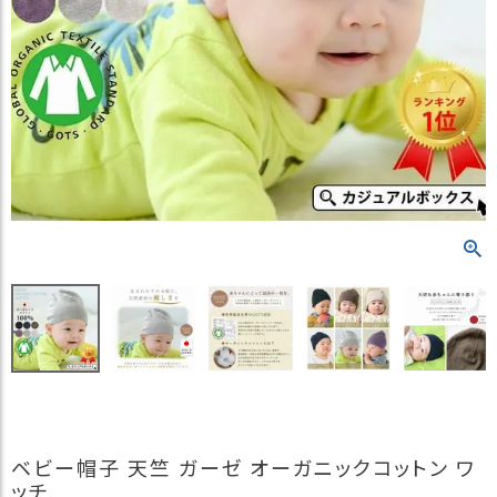
）
商
品
カ
テ
ゴ
リ
閲
覧
履
歴
買
い
物
か
ご
ベビー帽子 天竺 ガーゼ オーガニックコットン ワ
新
ッチ
作