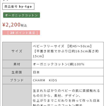
商
商品番号
by-tgo
品
オーガニックコットン
ラ
¥
2,200
ッ
税込
ピ
[
20
ポイント進呈 ]
ン
グ
ベビーフリーサイズ 【約45～50cm】
お
サイズ
【平置き状態でかぶり口約16.5cm高さ約
客
15cm】
様
の
素材
オーガニックコットン(綿)100％
お
声
生産国
日本
ブランド
CHARM KIDS
Instagram
生まれたばかりのベビーの肌に直接触れる
ものだから、素材、デザイン、
Youtube
仕上がりまでこだわりを持って作った日本
製のオーガニックコットン帽子。