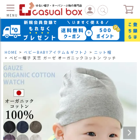
MENU
C
L
O
S
HOME
ベビーBABYアイテム＆ギフト♪
ニット帽
E
ベビー帽子 天竺 ガーゼ オーガニックコットン ワッチ
マ
イ
ペ
ー
ジ
（
新
規
会
員
登
録