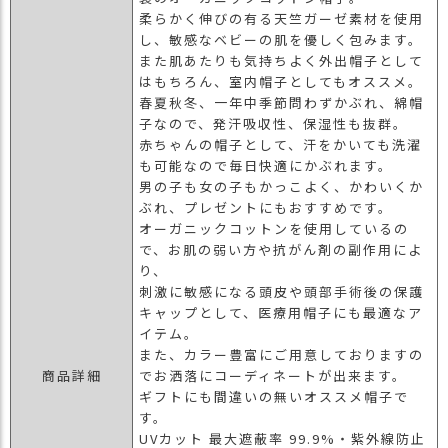
ス
柔らかく伸びの有る天竺ガーゼ素材を使用
タ
し、敏感なベビーの肌を優しく包みます。
ッ
また肌あたりも気持ちよく外出帽子として
フ
はもちろん、室内帽子としてもオススメ。
小
春夏秋冬、一年中季節問わずかぶれ、綿帽
話
子なので、発汗吸収性、保湿性も抜群。
赤ちゃんの帽子として、汗をかいても洗濯
返
も可能なので毎日快適にかぶれます。
品
男の子も女の子もかっこよく、かわいくか
・
ぶれ、プレゼントにもおすすめです。
交
オーガニックコットンを使用しているの
換
で、お肌の弱い方や抗がん剤の副作用によ
無
り、
料
刺激に敏感になる頭皮や頭部手術後の保護
キ
キャップとして、医療用帽子にも最適なア
ャ
イテム。
ン
また、カラー豊富にご用意しておりますの
ペ
商品詳細
でお洒落にコーディネートが出来ます。
ー
ギフトにも間違いの無いオススメ帽子で
ン
す。
UVカット 最大遮蔽率 99.9%・紫外線防止