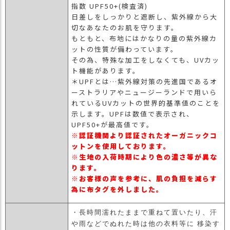
指数 UPF50+(検査済)
日差しをしっかりと遮断し、紫外線から大
切なあなたのお肌を守ります。
もともと、布地にはかなりの量の紫外線カ
ットの性質が備わっています。
その為、特殊な加工をしなくても、UVカッ
ト機能があります。
＊UPFとは…紫外線対策の先進国であるオ
ーストラリアやニュージーランドで用いら
れているUVカットの世界的基準値のことを
示します。UPFは数値で表示され、
UPF50+が最高値です。
※認証機関より認証されたオーガニックコ
ットンを使用しております。
※生地の入荷時期により色の濃さ等が異な
ります。
※お客様の声を参考に、肌の負担を減らす
為に布タグを外しました。
・長時間濡れたままで重ねて置いたり、汗
や雨などでぬれた時は他の衣料等に 移染す