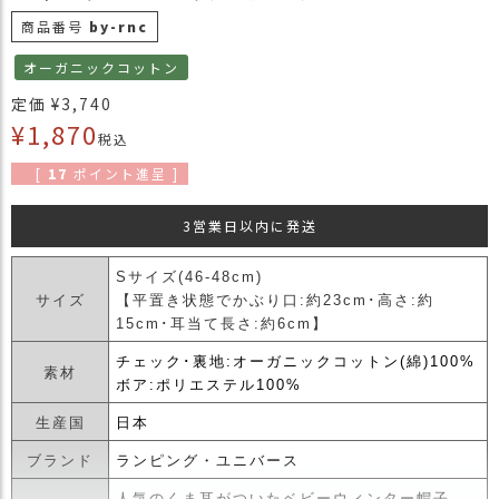
商
商品番号
by-rnc
品
オーガニックコットン
ラ
定価
¥
3,740
ッ
¥
1,870
ピ
税込
ン
[
17
ポイント進呈 ]
グ
お
3営業日以内に発送
客
様
Sサイズ(46-48cm)
の
サイズ
【平置き状態でかぶり口:約23cm･高さ:約
お
15cm･耳当て長さ:約6cm】
声
チェック･裏地:オーガニックコットン(綿)100%
素材
ボア:ポリエステル100%
Instagram
生産国
日本
ブランド
ランピング・ユニバース
Youtube
人気のくま耳がついたベビーウィンター帽子。