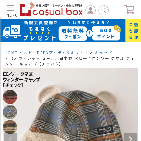
MENU
C
L
O
S
HOME
ベビーBABYアイテム＆ギフト♪
キャップ
E
【アウトレット セール】日本製 ベビー：ロンソー クマ耳 ウィ
ンター キャップ【チェック】
マ
イ
ペ
ー
ジ
（
新
規
会
員
登
録