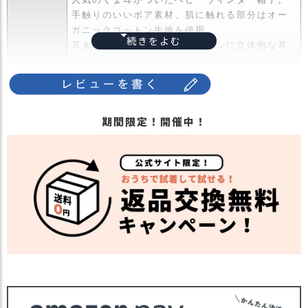
ス
手触りのいいボア素材、肌に触れる部分はオー
タ
ガニックコットン生地を使用。
ッ
耳まですっぽりかぶれるデザインに立体的な耳
フ
商品詳細
はかぶるだけでかわいいくまに大変身。
小
秋冬にぴったりの暖かみのある色にチエック
話
柄。
返
男の子も女の子もかぶれ、出産祝いなどのプレ
品
期間限定！開催中！
ゼントにも喜ばれます。
・
・長時間濡れたままで重ねて置いたり、汗や雨
交
などでぬれた時は他の衣料等に
換
移染する場合がございますのでお気を付け下さ
無
注意点
い。
料
・多少実際のカラーと異なる場合がございま
キ
ャ
す。ご不安な事などございましたらお気軽にお
ン
問い合わせ下さい。
ペ
他の人気ベイビーアイテムは
こちら
ー
関連商品
他の人気キッズアイテムは
こちら
ン
【カラー バリエーション】