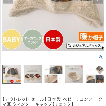
）
商
品
カ
テ
ゴ
リ
閲
覧
履
歴
買
い
物
か
ご
【アウトレット セール】日本製 ベビー：ロンソー ク
新
マ耳 ウィンター キャップ【チェック】
作